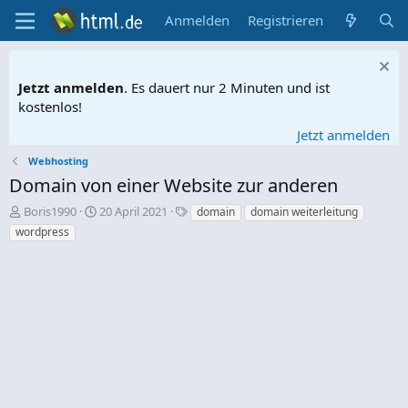
Anmelden
Registrieren
Jetzt anmelden
. Es dauert nur 2 Minuten und ist
kostenlos!
Jetzt anmelden
Webhosting
Domain von einer Website zur anderen
E
E
S
Boris1990
20 April 2021
domain
domain weiterleitung
r
r
c
wordpress
s
s
h
t
t
l
e
e
a
l
l
g
l
l
w
e
t
o
r
a
r
m
t
e