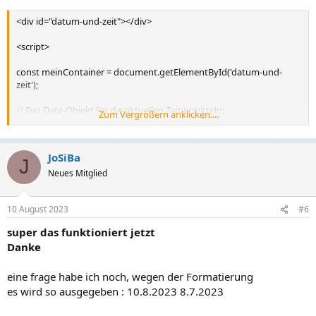
<div id="datum-und-zeit"></div>
<script>
const meinContainer = document.getElementById('datum-und-
zeit');
// Das Date-Objekt für die aktuellen Zeit ermitteln:
Zum Vergrößern anklicken....
let theDate = new Date();
JoSiBa
// Den String für die aktuelle Sprache, bei uns deutsch, ermitteln:
J
Neues Mitglied
const dateStr = theDate.toLocaleDateString();
10 August 2023
#6
// Den String in den Containe eintragen:
super das funktioniert jetzt
meinContainer.innerHTML = dateStr;
Danke
// Den aktuellen Tag ermitteln:
eine frage habe ich noch, wegen der Formatierung
const currentDay = theDate.getDay();
es wird so ausgegeben : 10.8.2023 8.7.2023
// 30 Tage subtrahieren: