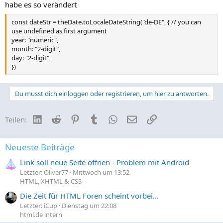
habe es so verändert
const dateStr = theDate.toLocaleDateString("de-DE", { // you can
use undefined as first argument
year: "numeric",
month: "2-digit",
day: "2-digit",
})
Du musst dich einloggen oder registrieren, um hier zu antworten.
LinkedIn
Reddit
Pinterest
Tumblr
WhatsApp
E-Mail
Link
Teilen:
Neueste Beiträge
Link soll neue Seite öffnen - Problem mit Android
Letzter: Oliver77
Mittwoch um 13:52
HTML, XHTML & CSS
Die Zeit für HTML Foren scheint vorbei...
Letzter: iCup
Dienstag um 22:08
html.de intern