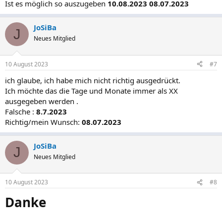
Ist es möglich so auszugeben
10.08.2023 08.07.2023
const recentDay = currentDay - 30;
JoSiBa
J
// und wieder in das Date-Objekt eintragen:
Neues Mitglied
theDate.setDay(recentDay);
10 August 2023
#7
// Dann genau wie oben den String erzeugen und in den Container
eintragen.
ich glaube, ich habe mich nicht richtig ausgedrückt.
Ich möchte das die Tage und Monate immer als XX
// Den String für die aktuelle Sprache, bei uns deutsch, ermitteln:
ausgegeben werden .
Falsche :
8.7.2023
const recentDateStr = theDate.toLocaleDateString();
Richtig/mein Wunsch:
08.07.2023
// Den String in den Containe eintragen:
JoSiBa
J
meinContainer.innerHTML += recentDateStr;
Neues Mitglied
</script>
10 August 2023
#8
Danke