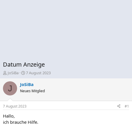
Datum Anzeige
E
E
JoSiBa
7 August 2023
r
r
s
s
JoSiBa
J
t
t
Neues Mitglied
e
e
l
l
l
l
7 August 2023
#1
e
t
r
a
Hallo,
m
ich brauche Hilfe.