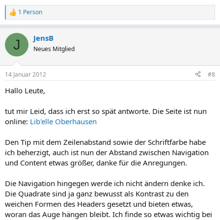
1 Person
R
e
a
JensB
k
J
t
Neues Mitglied
i
o
n
14 Januar 2012
#8
e
n
Hallo Leute,
:
tut mir Leid, dass ich erst so spät antworte. Die Seite ist nun
online:
Lib'elle Oberhausen
Den Tip mit dem Zeilenabstand sowie der Schriftfarbe habe
ich beherzigt, auch ist nun der Abstand zwischen Navigation
und Content etwas größer, danke für die Anregungen.
Die Navigation hingegen werde ich nicht ändern denke ich.
Die Quadrate sind ja ganz bewusst als Kontrast zu den
weichen Formen des Headers gesetzt und bieten etwas,
woran das Auge hängen bleibt. Ich finde so etwas wichtig bei