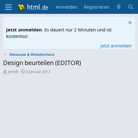
Anmelden
Registrieren
Jetzt anmelden
. Es dauert nur 2 Minuten und ist
kostenlos!
Jetzt anmelden
Showcase & Websitecheck
Design beurteilen (EDITOR)
E
E
JensB
5 Januar 2012
r
r
s
s
t
t
e
e
l
l
l
l
e
t
r
a
m