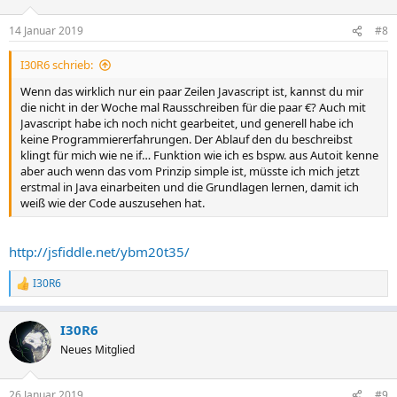
14 Januar 2019
#8
I30R6 schrieb:
Wenn das wirklich nur ein paar Zeilen Javascript ist, kannst du mir
die nicht in der Woche mal Rausschreiben für die paar €? Auch mit
Javascript habe ich noch nicht gearbeitet, und generell habe ich
keine Programmiererfahrungen. Der Ablauf den du beschreibst
klingt für mich wie ne if… Funktion wie ich es bspw. aus Autoit kenne
aber auch wenn das vom Prinzip simple ist, müsste ich mich jetzt
erstmal in Java einarbeiten und die Grundlagen lernen, damit ich
weiß wie der Code auszusehen hat.
http://jsfiddle.net/ybm20t35/
I30R6
R
e
a
I30R6
k
t
Neues Mitglied
i
o
n
26 Januar 2019
#9