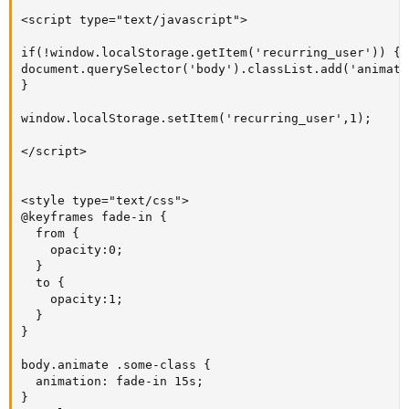
<script type="text/javascript">

if(!window.localStorage.getItem('recurring_user')) {

document.querySelector('body').classList.add('animate'
}

window.localStorage.setItem('recurring_user',1);

</script>

<style type="text/css">

@keyframes fade-in {

  from {

    opacity:0;

  }

  to {

    opacity:1;

  }

}

body.animate .some-class {

  animation: fade-in 15s;

}
