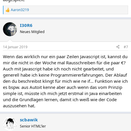
Aaron3219
R
e
a
I30R6
k
t
Neues Mitglied
i
o
n
14 Januar 2019
#7
e
n
Wenn das wirklich nur ein paar Zeilen Javascript ist, kannst du
:
mir die nicht in der Woche mal Rausschreiben für die paar €?
Auch mit Javascript habe ich noch nicht gearbeitet, und
generell habe ich keine Programmiererfahrungen. Der Ablauf
den du beschreibst klingt für mich wie ne if… Funktion wie ich
es bspw. aus Autoit kenne aber auch wenn das vom Prinzip
simple ist, müsste ich mich jetzt erstmal in Java einarbeiten
und die Grundlagen lernen, damit ich weiß wie der Code
auszusehen hat.
scbawik
Senior HTML'ler