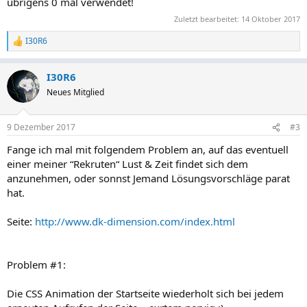
übrigens 0 mal verwendet!
Zuletzt bearbeitet:
14 Oktober 2017
I30R6
R
e
a
I30R6
k
t
Neues Mitglied
i
o
n
9 Dezember 2017
#3
e
n
Fange ich mal mit folgendem Problem an, auf das eventuell
:
einer meiner “Rekruten“ Lust & Zeit findet sich dem
anzunehmen, oder sonnst Jemand Lösungsvorschläge parat
hat.
Seite:
http://www.dk-dimension.com/index.html
Problem #1:
Die CSS Animation der Startseite wiederholt sich bei jedem