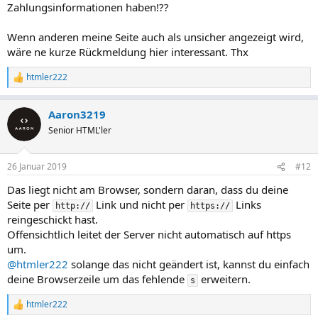
Zahlungsinformationen haben!??
Wenn anderen meine Seite auch als unsicher angezeigt wird,
wäre ne kurze Rückmeldung hier interessant. Thx
htmler222
R
e
a
Aaron3219
k
t
Senior HTML'ler
i
o
n
26 Januar 2019
#12
e
n
Das liegt nicht am Browser, sondern daran, dass du deine
:
Seite per
Link und nicht per
Links
http://
https://
reingeschickt hast.
Offensichtlich leitet der Server nicht automatisch auf https
um.
@htmler222
solange das nicht geändert ist, kannst du einfach
deine Browserzeile um das fehlende
erweitern.
s
htmler222
R