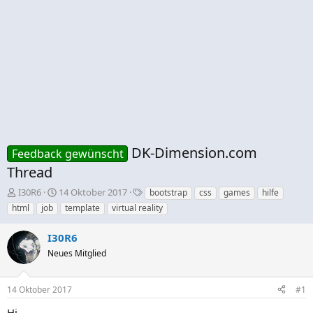
DK-Dimension.com
Feedback gewünscht
Thread
E
E
S
I30R6
14 Oktober 2017
bootstrap
css
games
hilfe
r
r
c
html
job
template
virtual reality
s
s
h
t
t
l
I30R6
e
e
a
Neues Mitglied
l
l
g
l
l
w
e
t
o
14 Oktober 2017
#1
r
a
r
m
t
Hi,