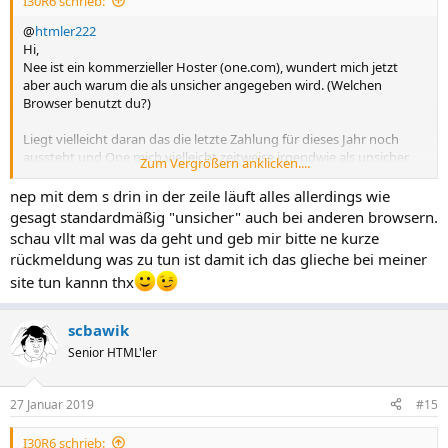
I30R6 schrieb:
@
htmler222
Hi,
Nee ist ein kommerzieller Hoster (one.com), wundert mich jetzt
aber auch warum die als unsicher angegeben wird. (Welchen
Browser benutzt du?)
Liegt vielleicht daran das die letzte Zahlung für dieses Jahr noch
aussteht und One mich vielleicht zeitweise irgendwie als unsicher
Zum Vergrößern anklicken....
abgestuft haben, da sie keine aktuellen Zahlungsinformationen
haben!??
nep mit dem s drin in der zeile läuft alles allerdings wie
gesagt standardmäßig "unsicher" auch bei anderen browsern.
Wenn anderen meine Seite auch als unsicher angezeigt wird, wäre
schau vllt mal was da geht und geb mir bitte ne kurze
ne kurze Rückmeldung hier interessant. Thx
rückmeldung was zu tun ist damit ich das glieche bei meiner
site tun kannn thx
scbawik
Senior HTML'ler
27 Januar 2019
#15
I30R6 schrieb: