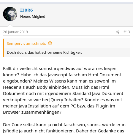
e
a
I30R6
k
t
Neues Mitglied
i
o
n
26 Januar 2019
#13
e
n
Sempervivum schrieb:
:
Doch doch, das hat schon seine Richtigkeit
Fällt dir vielleicht sonnst irgendwas auf woran es liegen
könnte? Habe ich das Javascript falsch im Html Dokument
eingebunden? Meines Wissens kann man es sowohl im
Header als auch Body einbinden. Muss ich das Html
Dokument noch mit irgendeinem Standard Java Dokument
verknüpfen so wie bei JQuery Inhalten? Könnte es was mit
meiner Java Installation auf dem PC bzw. das Plugin im
Browser zusammenhängen?
Der Code selbst kann ja nicht falsch sein, sonnst würde er in
Jsfiddle ja auch nicht funktionieren. Daher der Gedanke das