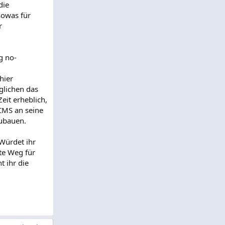
die
sowas für
r
g no-
hier
glichen das
eit erheblich,
 CMS an seine
zubauen.
 Würdet ihr
te Weg für
t ihr die