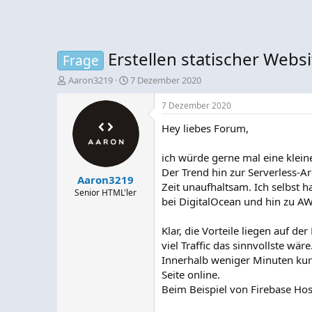
Erstellen statischer Webs
Frage
E
E
Aaron3219
7 Dezember 2020
r
r
s
s
7 Dezember 2020
t
t
Hey liebes Forum,
e
e
l
l
l
l
ich würde gerne mal eine klein
e
t
Der Trend hin zur Serverless-Arc
Aaron3219
r
a
Zeit unaufhaltsam. Ich selbst
m
Senior HTML'ler
bei DigitalOcean und hin zu AW
Klar, die Vorteile liegen auf d
viel Traffic das sinnvollste wäre
Innerhalb weniger Minuten kur
Seite online.
Beim Beispiel von Firebase Hos