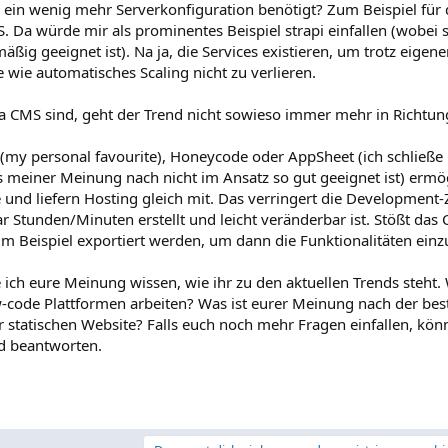
ein wenig mehr Serverkonfiguration benötigt? Zum Beispiel für 
. Da würde mir als prominentes Beispiel strapi einfallen (wobei 
ßig geeignet ist). Na ja, die Services existieren, um trotz eigene
e wie automatisches Scaling nicht zu verlieren.
CMS sind, geht der Trend nicht sowieso immer mehr in Richtun
my personal favourite), Honeycode oder AppSheet (ich schließe 
 meiner Meinung nach nicht im Ansatz so gut geeignet ist) ermö
e und liefern Hosting gleich mit. Das verringert die Development-Z
r Stunden/Minuten erstellt und leicht veränderbar ist. Stößt das
um Beispiel exportiert werden, um dann die Funktionalitäten ein
ich eure Meinung wissen, wie ihr zu den aktuellen Trends steht.
w-code Plattformen arbeiten? Was ist eurer Meinung nach der bes
r statischen Website? Falls euch noch mehr Fragen einfallen, könn
nd beantworten.