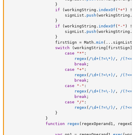
}
if
(
workingString
.
indexOf
(
"+"
)
!=
                        signList
.
push
(
workingString
.
i
}
if
(
workingString
.
indexOf
(
"-"
)
!=
                        signList
.
push
(
workingString
.
i
}
                    firstSign 
=
 Math
.
min
(
...
signList
)
switch
(
workingString
[
firstSign
]
)
case
"*"
:
regex
(
/\d+(?=\*)/
,
/(?<=\
break
;
case
"+"
:
regex
(
/\d+(?=\+)/
,
/(?<=\
break
;
case
"-"
:
regex
(
/\d+(?=\-)/
,
/(?<=\
break
;
case
"/"
:
regex
(
/\d+(?=\/)/
,
/(?<=\
}
}
function
regex
(
regexOperand1
,
 regexOp
var
 op1 
=
 regexOperand1
.
exec
(
work