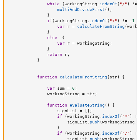
while
(
workingString
.
indexOf
(
"/"
)
!=
multiAndDivideFirst
(
)
;
}
if
(
workingString
.
indexOf
(
"+"
)
!=
-
1
|
var
 r 
=
calculateFromString
(
worki
}
else
{
var
 r 
=
 workingString
;
}
return
 r
;
}
function
calculateFromString
(
str
)
{
var
 sum 
=
0
;
                workingString 
=
 str
;
function
evaluateString
(
)
{
                    signList 
=
[
]
;
if
(
workingString
.
indexOf
(
"*"
)
!=
                        signList
.
push
(
workingString
.
i
}
if
(
workingString
.
indexOf
(
"/"
)
!=
                        signList
.
push
(
workingString
.
i