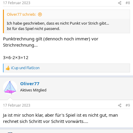
17 Februar 2023
#8
Oliver77 schrieb:
Ich habe geschrieben, dass es nicht Punkt vor Strich gibt...
Ist für das Spiel nicht passend.
Punktrechnung gilt (dennoch noch immer) vor
Strichrechnung...
3×6-2×3=12
iCup
und
FlatIcon
R
e
a
Oliver77
k
t
Aktives Mitglied
i
o
n
17 Februar 2023
#9
e
n
Ja ist mir schon klar, aber für's Spiel ist es nicht gut, man
:
rechnet sich Schritt vor Schritt vorwärts....