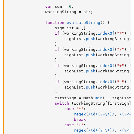
var
 sum 
=
0
;
                workingString 
=
 str
;
function
evaluateString
(
)
{
                    signList 
=
[
]
;
if
(
workingString
.
indexOf
(
"*"
)
!=
                        signList
.
push
(
workingString
.
i
}
if
(
workingString
.
indexOf
(
"/"
)
!=
                        signList
.
push
(
workingString
.
i
}
if
(
workingString
.
indexOf
(
"+"
)
!=
                        signList
.
push
(
workingString
.
i
}
if
(
workingString
.
indexOf
(
"-"
)
!=
                        signList
.
push
(
workingString
.
i
}
                    firstSign 
=
 Math
.
min
(
...
signList
)
switch
(
workingString
[
firstSign
]
)
case
"*"
:
regex
(
/\d+(?=\*)/
,
/(?<=\
break
;
case
"+"
:
regex
(
/\d+(?=\+)/
,
/(?<=\