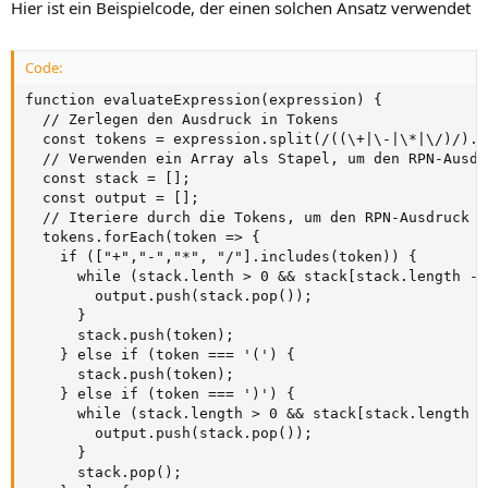
Hier ist ein Beispielcode, der einen solchen Ansatz verwendet
Code:
function evaluateExpression(expression) {

  // Zerlegen den Ausdruck in Tokens

  const tokens = expression.split(/((\+|\-|\*|\/)/).m
  // Verwenden ein Array als Stapel, um den RPN-Ausdr
  const stack = [];

  const output = [];

  // Iteriere durch die Tokens, um den RPN-Ausdruck z
  tokens.forEach(token => {

    if (["+","-","*", "/"].includes(token)) {

      while (stack.lenth > 0 && stack[stack.length - 
        output.push(stack.pop());

      }

      stack.push(token);

    } else if (token === '(') {

      stack.push(token);

    } else if (token === ')') {

      while (stack.length > 0 && stack[stack.length -
        output.push(stack.pop());

      }

      stack.pop();
