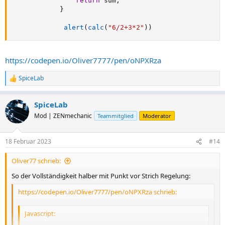
return
 sum
;
}
alert
(
calc
(
"6/2+3*2"
)
)
https://codepen.io/Oliver7777/pen/oNPXRza
SpiceLab
R
e
a
SpiceLab
k
t
Mod | ZENmechanic
Teammitglied
Moderator
i
o
n
18 Februar 2023
#14
e
n
Oliver77 schrieb:
:
So der Vollständigkeit halber mit Punkt vor Strich Regelung:
https://codepen.io/Oliver7777/pen/oNPXRza schrieb:
Javascript: