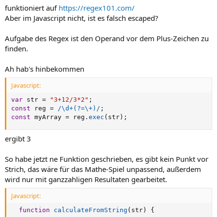
funktioniert auf
https://regex101.com/
Aber im Javascript nicht, ist es falsch escaped?
Aufgabe des Regex ist den Operand vor dem Plus-Zeichen zu
finden.
Ah hab's hinbekommen
Javascript:
var
 str 
=
"3+12/3*2"
;
const
 reg 
=
/\d+(?=\+)/
;
const
 myArray 
=
 reg
.
exec
(
str
)
;
ergibt 3
So habe jetzt ne Funktion geschrieben, es gibt kein Punkt vor
Strich, das wäre für das Mathe-Spiel unpassend, außerdem
wird nur mit ganzzahligen Resultaten gearbeitet.
Javascript:
function
calculateFromString
(
str
)
{