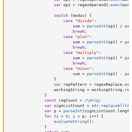
var
 op2 
=
 regexOperand2
.
exec
(
work
switch
(
modus
)
{
case
"divide"
:
                            sum 
=
parseInt
(
op1
)
/
par
break
;
case
"plus"
:
                            sum 
=
parseInt
(
op1
)
+
par
break
;
case
"multiply"
:
                            sum 
=
parseInt
(
op1
)
*
par
break
;
case
"minus"
:
                            sum 
=
parseInt
(
op1
)
-
par
}
var
 repPattern 
=
 regexReplace
.
exe
                    workingString 
=
 workingString
.
rep
}
const
 regCount 
=
/\d+/g
;
var
 signListCount 
=
 str
.
replaceAll
(
re
var
 p 
=
parseInt
(
signListCount
.
length
for
(
i 
=
0
;
 i 
<
 p
;
 i
++
)
{
evaluateString
(
)
;
}