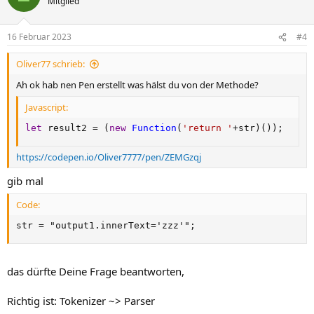
Mitglied
i
o
n
16 Februar 2023
#4
e
n
Oliver77 schrieb:
:
Ah ok hab nen Pen erstellt was hälst du von der Methode?
Javascript:
let
 result2 
=
(
new
Function
(
'return '
+
str
)
(
)
)
;
https://codepen.io/Oliver7777/pen/ZEMGzqj
gib mal
Code:
str = "output1.innerText='zzz'";
das dürfte Deine Frage beantworten,
Richtig ist: Tokenizer ~> Parser