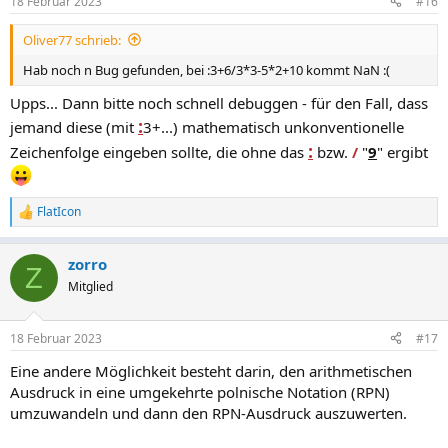
18 Februar 2023
#16
Oliver77 schrieb:
Hab noch n Bug gefunden, bei :3+6/3*3-5*2+10 kommt NaN :(
Upps... Dann bitte noch schnell debuggen - für den Fall, dass
:
jemand diese (mit
3+...) mathematisch unkonventionelle
:
Zeichenfolge eingeben sollte, die ohne das
bzw.
/
"
9
" ergibt
FlatIcon
R
e
a
zorro
k
Z
t
Mitglied
i
o
n
18 Februar 2023
#17
e
n
Eine andere Möglichkeit besteht darin, den arithmetischen
:
Ausdruck in eine umgekehrte polnische Notation (RPN)
umzuwandeln und dann den RPN-Ausdruck auszuwerten.