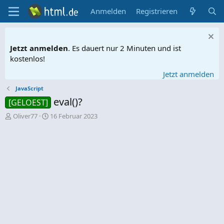
Anmelden
Registrieren
Jetzt anmelden
. Es dauert nur 2 Minuten und ist
kostenlos!
Jetzt anmelden
JavaScript
eval()?
[GELOEST]
E
E
Oliver77
16 Februar 2023
r
r
s
s
t
t
e
e
l
l
l
l
e
t
r
a
m