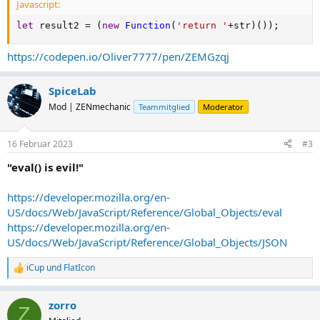
Javascript:
let
 result2 
=
(
new
Function
(
'return '
+
str
)
(
)
)
;
https://codepen.io/Oliver7777/pen/ZEMGzqj
SpiceLab
Mod | ZENmechanic
Teammitglied
Moderator
16 Februar 2023
#3
"eval() is evil!"
https://developer.mozilla.org/en-
US/docs/Web/JavaScript/Reference/Global_Objects/eval
https://developer.mozilla.org/en-
US/docs/Web/JavaScript/Reference/Global_Objects/JSON
iCup
und
FlatIcon
R
e
a
zorro
k
Z
t