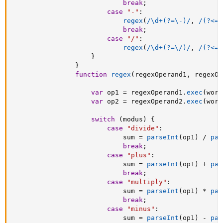
break
;
case
"-"
:
regex
(
/\d+(?=\-)/
,
/(?<=\
break
;
case
"/"
:
regex
(
/\d+(?=\/)/
,
/(?<=\
}
}
function
regex
(
regexOperand1
,
 regexOp
var
 op1 
=
 regexOperand1
.
exec
(
work
var
 op2 
=
 regexOperand2
.
exec
(
work
switch
(
modus
)
{
case
"divide"
:
                            sum 
=
parseInt
(
op1
)
/
par
break
;
case
"plus"
:
                            sum 
=
parseInt
(
op1
)
+
par
break
;
case
"multiply"
:
                            sum 
=
parseInt
(
op1
)
*
par
break
;
case
"minus"
:
                            sum 
=
parseInt
(
op1
)
-
par