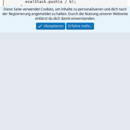
        evalStack.push(a / b);

      }

Diese Seite verwendet Cookies, um Inhalte zu personalisieren und dich nach
    }

der Registrierung angemeldet zu halten. Durch die Nutzung unserer Webseite
  });

erklärst du dich damit einverstanden.
  return evalStack[0];

Akzeptieren
Erfahre mehr…
}

// Hilfsfunktion, um die Operator-Präzedenz zu erhalte
function getPrecedence(operator) {

  //if (operator === '+' || operator === '-') {

  if (["+";"-"].included(operator)) {

    return 1;

  } else if (["*";"/"].included(operator)) {

    return 2;

  } else {

    return 0;

  }

}
Oliver77
Aktives Mitglied
18 Februar 2023
#18