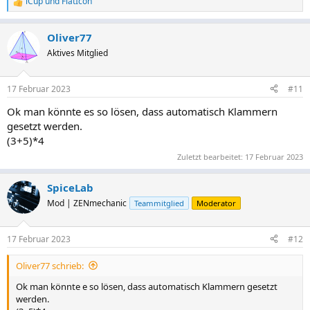
iCup
und
FlatIcon
R
e
a
Oliver77
k
t
Aktives Mitglied
i
o
n
17 Februar 2023
#11
e
n
Ok man könnte es so lösen, dass automatisch Klammern
:
gesetzt werden.
(3+5)*4
Zuletzt bearbeitet:
17 Februar 2023
SpiceLab
Mod | ZENmechanic
Teammitglied
Moderator
17 Februar 2023
#12
Oliver77 schrieb:
Ok man könnte e so lösen, dass automatisch Klammern gesetzt
werden.