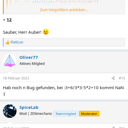
/*...*/
alert
(
calc
(
"3+6/2*3-5*2+10"
)
)
Zum Vergrößern anklicken....
Zum Vergrößern anklicken....
=
12
Sauber, Herr Auber!
FlatIcon
R
e
a
Oliver77
k
t
Aktives Mitglied
i
o
n
18 Februar 2023
#15
e
n
Hab noch n Bug gefunden, bei :3+6/3*3-5*2+10 kommt NaN
:
:(
SpiceLab
Mod | ZENmechanic
Teammitglied
Moderator