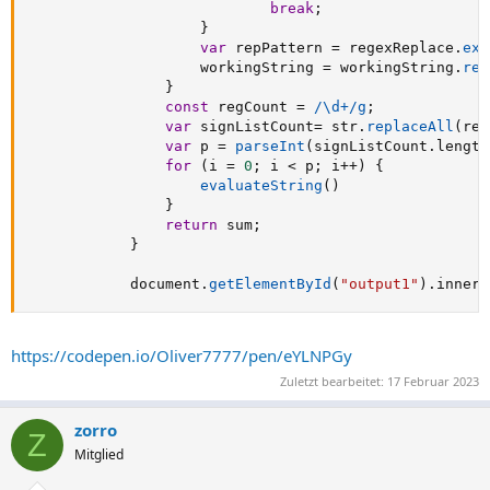
break
;
}
var
 repPattern 
=
 regexReplace
.
exe
                    workingString 
=
 workingString
.
rep
}
const
 regCount 
=
/\d+/g
;
var
 signListCount
=
 str
.
replaceAll
(
reg
var
 p 
=
parseInt
(
signListCount
.
length
for
(
i 
=
0
;
 i 
<
 p
;
 i
++
)
{
evaluateString
(
)
}
return
 sum
;
}
            document
.
getElementById
(
"output1"
)
.
innerT
https://codepen.io/Oliver7777/pen/eYLNPGy
Zuletzt bearbeitet:
17 Februar 2023
zorro
Z
Mitglied