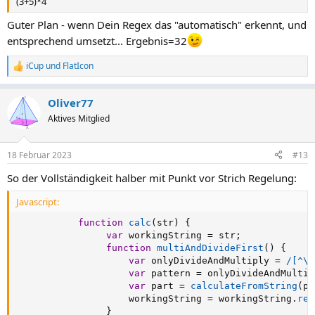
(3+5)*4
Guter Plan - wenn Dein Regex das "automatisch" erkennt, und
entsprechend umsetzt... Ergebnis=32
iCup
und
FlatIcon
R
e
a
Oliver77
k
t
Aktives Mitglied
i
o
n
18 Februar 2023
#13
e
n
So der Vollständigkeit halber mit Punkt vor Strich Regelung:
:
Javascript:
function
calc
(
str
)
{
var
 workingString 
=
 str
;
function
multiAndDivideFirst
(
)
{
var
 onlyDivideAndMultiply 
=
/[^\-
var
 pattern 
=
 onlyDivideAndMultip
var
 part 
=
calculateFromString
(
pa
                    workingString 
=
 workingString
.
rep
}