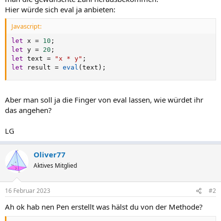
Hier würde sich eval ja anbieten:
Javascript:
let
 x 
=
10
;
let
 y 
=
20
;
let
 text 
=
"x * y"
;
let
 result 
=
eval
(
text
)
;
Aber man soll ja die Finger von eval lassen, wie würdet ihr
das angehen?
LG
Oliver77
Aktives Mitglied
16 Februar 2023
#2
Ah ok hab nen Pen erstellt was hälst du von der Methode?