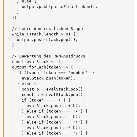
    } else {

      output.push(parseFloat(token));

    }

  });

  // Leere den restlichen Stapel

  while (stack.length > 0) {

    output.push(stack.pop());

  }

  // Bewertung des RPN-Ausdrucks

  const evalStack = [];

  output.forEach(token => {

    if (typeof token === 'number') {

      evalStack.push(token),

    } else {

      const b = evalStack.pop();

      const a = evalStack.pop();

      if (token === '+') {

        evalStack.push(a + b);

      } else if (token === '-') {

        evalStack.push(a - b);

      } else if (token === '*') {

        evalStack.push(a * b);

      } else if (token === '/') {
