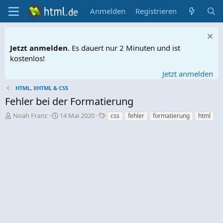
Anmelden
Registrieren
Jetzt anmelden
. Es dauert nur 2 Minuten und ist
kostenlos!
Jetzt anmelden
HTML, XHTML & CSS
Fehler bei der Formatierung
E
E
S
Noah Franz
14 Mai 2020
css
fehler
formatierung
html
r
r
c
s
s
h
t
t
l
e
e
a
l
l
g
l
l
w
e
t
o
r
a
r
m
t
e