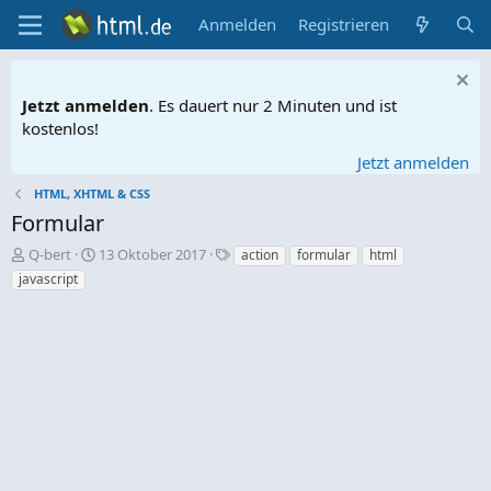
Anmelden
Registrieren
Jetzt anmelden
. Es dauert nur 2 Minuten und ist
kostenlos!
Jetzt anmelden
HTML, XHTML & CSS
Formular
E
E
S
Q-bert
13 Oktober 2017
action
formular
html
r
r
c
javascript
s
s
h
t
t
l
e
e
a
l
l
g
l
l
w
e
t
o
r
a
r
m
t
e