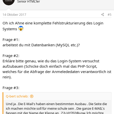
Senior HTML'ler
14 Oktober 2017
#5
Oh ich Ahne eine komplette Fehlstrukturierung des Login
Systems
Frage #1:
arbeitest du mit Datenbanken (MySQL etc.)?
Frage #2:
Erkläre bitte genau, wie du das Login-System versuchst
aufzubauen (Schicke doch einfach mal das PHP-Script,
welches für die Abfrage der Anmelededaten verantwortlich ist
rein).
Frage #3:
Q-bert schrieb:
Und ja . Die E-Mail's haben einen bestimmten Ausbau . Die Seite die
ich machen möchte soll für meine schule sein . Die ganze E-MAIL's
fangen mit der Name der Klasse an . Z.b HY702@usw. Ich möchte ,