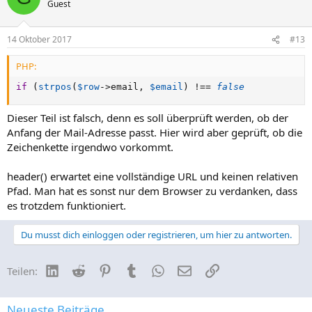
Guest
14 Oktober 2017
#13
PHP:
if
(
strpos
(
$row
-
>
email
,
$email
)
!==
false
Dieser Teil ist falsch, denn es soll überprüft werden, ob der
Anfang der Mail-Adresse passt. Hier wird aber geprüft, ob die
Zeichenkette irgendwo vorkommt.
header() erwartet eine vollständige URL und keinen relativen
Pfad. Man hat es sonst nur dem Browser zu verdanken, dass
es trotzdem funktioniert.
Du musst dich einloggen oder registrieren, um hier zu antworten.
LinkedIn
Reddit
Pinterest
Tumblr
WhatsApp
E-Mail
Link
Teilen:
Neueste Beiträge