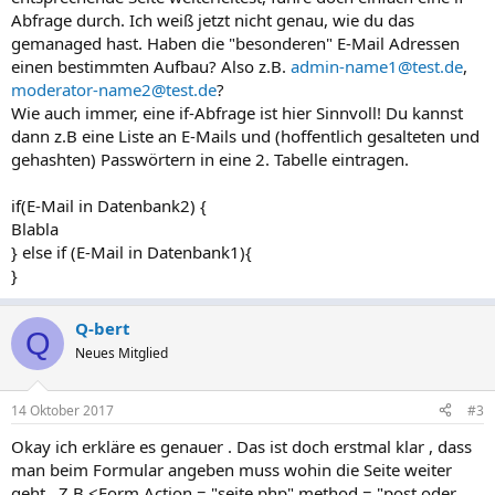
Abfrage durch. Ich weiß jetzt nicht genau, wie du das
gemanaged hast. Haben die "besonderen" E-Mail Adressen
einen bestimmten Aufbau? Also z.B.
admin-name1@test.de
,
moderator-name2@test.de
?
Wie auch immer, eine if-Abfrage ist hier Sinnvoll! Du kannst
dann z.B eine Liste an E-Mails und (hoffentlich gesalteten und
gehashten) Passwörtern in eine 2. Tabelle eintragen.
if(E-Mail in Datenbank2) {
Blabla
} else if (E-Mail in Datenbank1){
}
Q-bert
Q
Neues Mitglied
14 Oktober 2017
#3
Okay ich erkläre es genauer . Das ist doch erstmal klar , dass
man beim Formular angeben muss wohin die Seite weiter
geht . Z.B <Form Action = "seite.php" method = "post oder