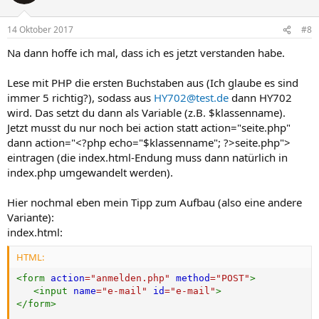
14 Oktober 2017
#8
Na dann hoffe ich mal, dass ich es jetzt verstanden habe.
Lese mit PHP die ersten Buchstaben aus (Ich glaube es sind
immer 5 richtig?), sodass aus
HY702@test.de
dann HY702
wird. Das setzt du dann als Variable (z.B. $klassenname).
Jetzt musst du nur noch bei action statt action="seite.php"
dann action="<?php echo="$klassenname"; ?>seite.php">
eintragen (die index.html-Endung muss dann natürlich in
index.php umgewandelt werden).
Hier nochmal eben mein Tipp zum Aufbau (also eine andere
Variante):
index.html:
HTML:
<
form
action
=
"
anmelden.php
"
method
=
"
POST
"
>
<
input
name
=
"
e-mail
"
id
=
"
e-mail
"
>
</
form
>