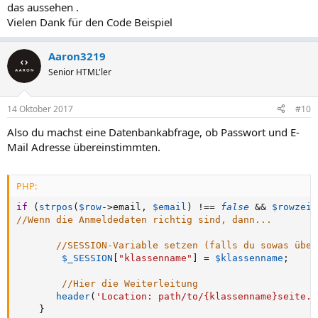
das aussehen .
Vielen Dank für den Code Beispiel
Aaron3219
Senior HTML'ler
14 Oktober 2017
#10
Also du machst eine Datenbankabfrage, ob Passwort und E-
Mail Adresse übereinstimmten.
PHP:
if
(
strpos
(
$row
-
>
email
,
$email
)
!==
false
&&
$rowzeil
//Wenn die Anmeldedaten richtig sind, dann...      
//SESSION-Variable setzen (falls du sowas über
$_SESSION
[
"klassenname"
]
=
$klassenname
;
//Hier die Weiterleitung
header
(
'Location: path/to/{klassenname}seite.p
}