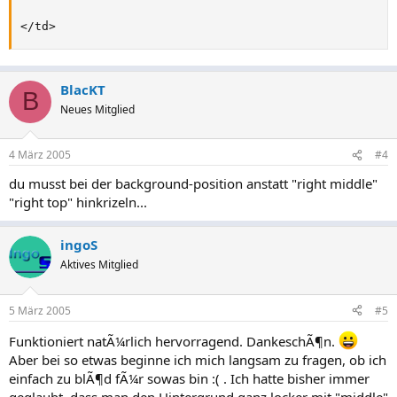
</td>
BlacKT
B
Neues Mitglied
4 März 2005
#4
du musst bei der background-position anstatt "right middle"
"right top" hinkrizeln...
ingoS
Aktives Mitglied
5 März 2005
#5
Funktioniert natÃ¼rlich hervorragend. DankeschÃ¶n.
Aber bei so etwas beginne ich mich langsam zu fragen, ob ich
einfach zu blÃ¶d fÃ¼r sowas bin :( . Ich hatte bisher immer
geglaubt, dass man den Hintergrund ganz locker mit "middle"