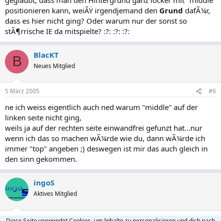
positionieren kann, weiÃŸ irgendjemand den
Grund
dafÃ¼r,
dass es hier nicht ging? Oder warum nur der sonst so
stÃ¶rrische IE da mitspielte? :?: :?: :?:
BlacKT
B
Neues Mitglied
5 März 2005
#6
ne ich weiss eigentlich auch ned warum "middle" auf der
linken seite nicht ging,
weils ja auf der rechten seite einwandfrei gefunzt hat...nur
wenn ich das so machen wÃ¼rde wie du, dann wÃ¼rde ich
immer "top" angeben ;) deswegen ist mir das auch gleich in
den sinn gekommen.
ingoS
Aktives Mitglied
5 März 2005
#7
Diese Seite verwendet Cookies, um Inhalte zu personalisieren und dich nach