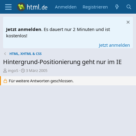
Anmelden
Registrieren
Jetzt anmelden
. Es dauert nur 2 Minuten und ist
kostenlos!
Jetzt anmelden
HTML, XHTML & CSS
Hintergrund-Positionierung geht nur im IE
E
E
ingoS
3 März 2005
r
r
Für weitere Antworten geschlossen.
s
s
t
t
e
e
l
l
l
l
e
t
r
a
m