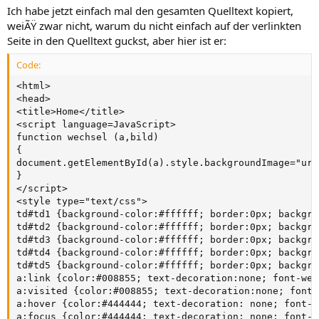
Ich habe jetzt einfach mal den gesamten Quelltext kopiert,
weiÃŸ zwar nicht, warum du nicht einfach auf der verlinkten
Seite in den Quelltext guckst, aber hier ist er:
Code:
<html>

<head>

<title>Home</title>

<script language=JavaScript>

function wechsel (a,bild)

{

document.getElementById(a).style.backgroundImage="url
}

</script>

<style type="text/css">

td#td1 {background-color:#ffffff; border:0px; backgro
td#td2 {background-color:#ffffff; border:0px; backgro
td#td3 {background-color:#ffffff; border:0px; backgro
td#td4 {background-color:#ffffff; border:0px; backgro
td#td5 {background-color:#ffffff; border:0px; backgro
a:link {color:#008855; text-decoration:none; font-wei
a:visited {color:#008855; text-decoration:none; font-
a:hover {color:#444444; text-decoration: none; font-w
a:focus {color:#444444; text-decoration: none; font-w