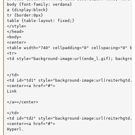
body {font-family: verdana}

a {display:block}

tr {border:0px}

table {table-layout: fixed;}

</style>

</head>

<body>

<center>

<table width="740" cellpadding="0" cellspacing="0" bo
<tr>

<td style="background-image:url(ende_l.gif); backgrou
</td>

<td id="td1" style="background-image:url(reiterhgtd.g
<center><a href="#">

Link

</a></center>

</td>

<td id="td2" style="background-image:url(reiterhgtd.g
<center><a href="#">

Hyperl.
