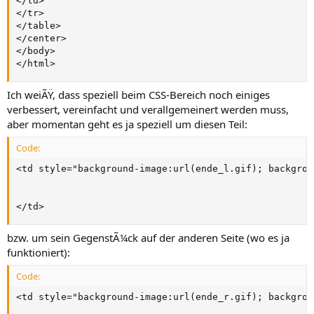
</td>

</tr>

</table>

</center>

</body>

</html>
Ich weiÃŸ, dass speziell beim CSS-Bereich noch einiges
verbessert, vereinfacht und verallgemeinert werden muss,
aber momentan geht es ja speziell um diesen Teil:
Code:
<td style="background-image:url(ende_l.gif); backgrou
</td>
bzw. um sein GegenstÃ¼ck auf der anderen Seite (wo es ja
funktioniert):
Code:
<td style="background-image:url(ende_r.gif); backgrou