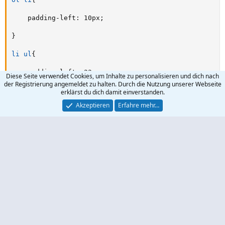
padding-left
:
 10px
;
}
li ul
{
padding-left
:
 23px
;
Diese Seite verwendet Cookies, um Inhalte zu personalisieren und dich nach
der Registrierung angemeldet zu halten. Durch die Nutzung unserer Webseite
}
erklärst du dich damit einverstanden.
Akzeptieren
Erfahre mehr…
ul li
{
padding-left
:
 6px
;
list-style-type
:
 disc
;
}
.large
{
font-size
:
 larger
;
}