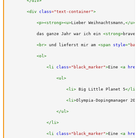
</
div
>
<
div
class
=
"
text-container
"
>
<
p
>
<
strong
>
<
u
>
Lieber Weihnachtsmann,
</
u
>
<
            das ganze Jahr war ich ein 
<
strong
>
braver
<
br
>
 und lieferst mir am 
<
span
style
="
bac
<
ol
>
<
li
class
=
"
black_marker
"
>
Eine 
<
a
href
<
ul
>
<
li
>
 Big Little Planet 5
</
li
>
<
li
>
Olympia-Dopingmanager 202
</
ul
>
</
li
>
<
li
class
=
"
black_marker
"
>
Eine 
<
a
href