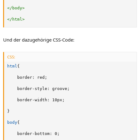
</
body
>
</
html
>
Und der dazugehörige CSS-Code:
CSS:
html
{
border
:
 red
;
border-style
:
 groove
;
border-width
:
 10px
;
}
body
{
border-bottom
:
 0
;