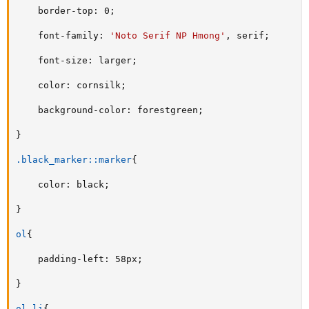
border-top
:
 0
;
font-family
:
'Noto Serif NP Hmong'
,
 serif
;
font-size
:
 larger
;
color
:
 cornsilk
;
background-color
:
 forestgreen
;
}
.black_marker::marker
{
color
:
 black
;
}
ol
{
padding-left
:
 58px
;
}
ol li
{