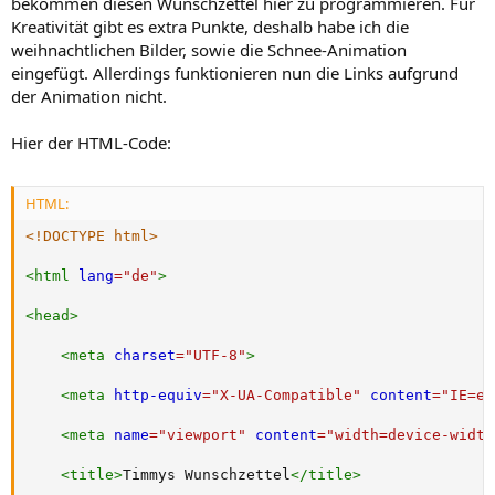
bekommen diesen Wunschzettel hier zu programmieren. Für
Kreativität gibt es extra Punkte, deshalb habe ich die
weihnachtlichen Bilder, sowie die Schnee-Animation
eingefügt. Allerdings funktionieren nun die Links aufgrund
der Animation nicht.
Hier der HTML-Code:
HTML:
<!DOCTYPE html>
<
html
lang
=
"
de
"
>
<
head
>
<
meta
charset
=
"
UTF-8
"
>
<
meta
http-equiv
=
"
X-UA-Compatible
"
content
=
"
IE=ed
<
meta
name
=
"
viewport
"
content
=
"
width=device-width
<
title
>
Timmys Wunschzettel
</
title
>