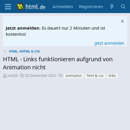
Anmelden
Registrieren
Jetzt anmelden
. Es dauert nur 2 Minuten und ist
kostenlos!
Jetzt anmelden
HTML, XHTML & CSS
HTML - Links funktionieren aufgrund von
Animation nicht
E
E
S
md28
20 Dezember 2022
animation
html & css
links
r
r
c
s
s
h
t
t
l
e
e
a
l
l
g
l
l
w
e
t
o
r
a
r
m
t
e