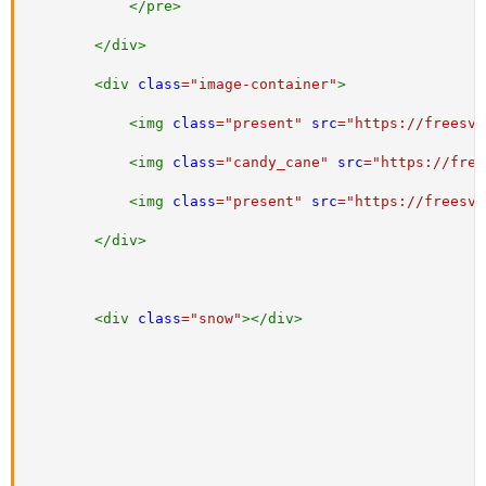
</
pre
>
</
div
>
<
div
class
=
"
image-container
"
>
<
img
class
=
"
present
"
src
=
"
https://freesvg
<
img
class
=
"
candy_cane
"
src
=
"
https://free
<
img
class
=
"
present
"
src
=
"
https://freesvg
</
div
>
<
div
class
=
"
snow
"
>
</
div
>