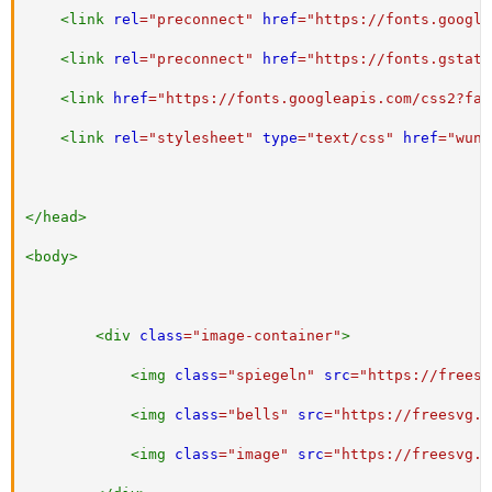
<
link
rel
=
"
preconnect
"
href
=
"
https://fonts.google
<
link
rel
=
"
preconnect
"
href
=
"
https://fonts.gstati
<
link
href
=
"
https://fonts.googleapis.com/css2?fam
<
link
rel
=
"
stylesheet
"
type
=
"
text/css
"
href
=
"
wuns
</
head
>
<
body
>
<
div
class
=
"
image-container
"
>
<
img
class
=
"
spiegeln
"
src
=
"
https://freesv
<
img
class
=
"
bells
"
src
=
"
https://freesvg.o
<
img
class
=
"
image
"
src
=
"
https://freesvg.o