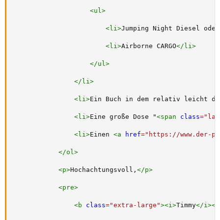
<
ul
>
<
li
>
Jumping Night Diesel oder
<
li
>
Airborne CARGO
</
li
>
</
ul
>
</
li
>
<
li
>
Ein Buch in dem relativ leicht di
<
li
>
Eine große Dose "
<
span
class
=
"
lar
<
li
>
Einen 
<
a
href
=
"
https://www.der-po
</
ol
>
<
p
>
Hochachtungsvoll,
</
p
>
<
pre
>
<
b
class
=
"
extra-large
"
>
<
i
>
Timmy
</
i
>
</