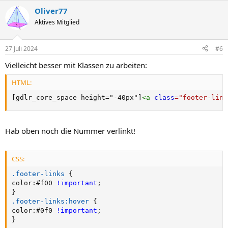
Oliver77
Aktives Mitglied
27 Juli 2024
#6
Vielleicht besser mit Klassen zu arbeiten:
HTML:
[gdlr_core_space height="-40px"]
<
a
class
=
"
footer-link
Hab oben noch die Nummer verlinkt!
CSS:
.footer-links
{
color
:
#f00 
!important
;
}
.footer-links:hover
{
color
:
#0f0 
!important
;
}