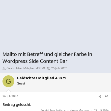
Mailto mit Betreff und gleicher Farbe in
Wordpress Side Content Bar
E
E
Gelöschtes Mitglied 43879
26 Juli 2024
r
r
s
s
Gelöschtes Mitglied 43879
G
t
t
Guest
e
e
l
l
l
l
26 Juli 2024
#1
e
t
r
a
Beitrag gelöscht.
m
Zuletzt bearbeitet von einem Moderator:
27 Juli 2024