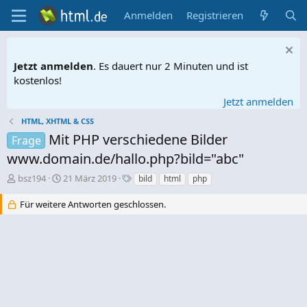
Anmelden
Registrieren
Jetzt anmelden
. Es dauert nur 2 Minuten und ist
kostenlos!
Jetzt anmelden
HTML, XHTML & CSS
Mit PHP verschiedene Bilder
Frage
www.domain.de/hallo.php?bild="abc"
E
E
S
bsz194
21 März 2019
bild
html
php
r
r
c
s
s
h
Für weitere Antworten geschlossen.
t
t
l
e
e
a
l
l
g
l
l
w
e
t
o
r
a
r
m
t
e