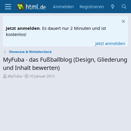
Anmelden
Registrieren
Jetzt anmelden
. Es dauert nur 2 Minuten und ist
kostenlos!
Jetzt anmelden
Showcase & Websitecheck
MyFuba - das Fußballblog (Design, Gliederung
und Inhalt bewerten)
E
E
MyFuba
10 Januar 2012
r
r
s
s
t
t
e
e
l
l
l
l
e
t
r
a
m