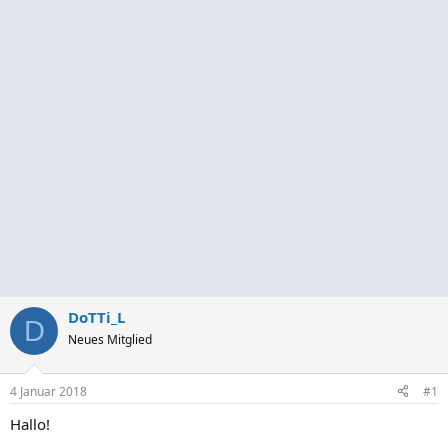
DoTTi_L
D
Neues Mitglied
4 Januar 2018
#1
Hallo!