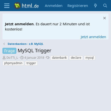
Anmelden
Registrieren
Jetzt anmelden
. Es dauert nur 2 Minuten und ist
kostenlos!
Jetzt anmelden
Datenbanken - z.B. MySQL
MySQL Trigger
Frage
E
E
S
DoTTi_L
4 Januar 2018
datenbank
declare
mysql
r
r
c
phpmyadmin
trigger
s
s
h
t
t
l
e
e
a
l
l
g
l
l
w
e
t
o
r
a
r
m
t
e