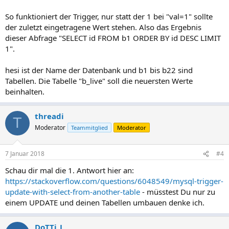
So funktioniert der Trigger, nur statt der 1 bei "val=1" sollte
der zuletzt eingetragene Wert stehen. Also das Ergebnis
dieser Abfrage "SELECT id FROM b1 ORDER BY id DESC LIMIT
1".
hesi ist der Name der Datenbank und b1 bis b22 sind
Tabellen. Die Tabelle "b_live" soll die neuersten Werte
beinhalten.
threadi
T
Moderator
Teammitglied
Moderator
7 Januar 2018
#4
Schau dir mal die 1. Antwort hier an:
https://stackoverflow.com/questions/6048549/mysql-trigger-
update-with-select-from-another-table
- müsstest Du nur zu
einem UPDATE und deinen Tabellen umbauen denke ich.
DoTTi_L