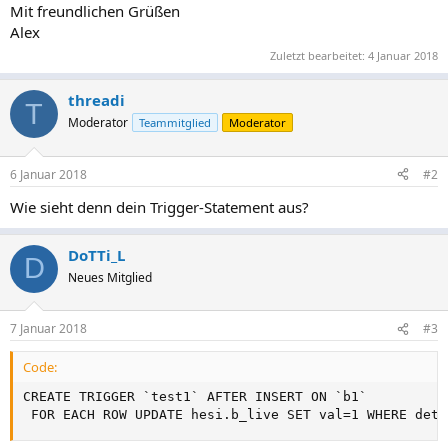
Mit freundlichen Grüßen
Alex
Zuletzt bearbeitet:
4 Januar 2018
threadi
T
Moderator
Teammitglied
Moderator
6 Januar 2018
#2
Wie sieht denn dein Trigger-Statement aus?
DoTTi_L
D
Neues Mitglied
7 Januar 2018
#3
Code:
CREATE TRIGGER `test1` AFTER INSERT ON `b1`

 FOR EACH ROW UPDATE hesi.b_live SET val=1 WHERE dete