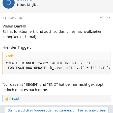
D
Neues Mitglied
7 Januar 2018
#5
Vielen Dank!!!
Es hat funktioniert, und auch so das ich es nachvollziehen
kann(Denk ich mal).
Hier der Trigger:
Code:
CREATE TRIGGER `test2` AFTER INSERT ON `b1`

 FOR EACH ROW UPDATE `b_live` SET `val` = (SELECT `va
Nur das mit "BEGIN" und "END" hat bei mir nicht geklappt,
jedoch geht es auch ohne.
threadi
R
e
a
Du musst dich einloggen oder registrieren, um hier zu antworten.
k