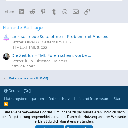
t
i
LinkedIn
Reddit
Pinterest
Tumblr
WhatsApp
E-Mail
Link
Teilen:
o
n
e
n
Neueste Beiträge
:
Link soll neue Seite öffnen - Problem mit Android
Letzter: Oliver77
Gestern um 13:52
HTML, XHTML & CSS
Die Zeit für HTML Foren scheint vorbei...
Letzter: iCup
Dienstag um 22:08
html.de intern
Datenbanken - z.B. MySQL
Deutsch [Du]
Nutzungsbedingungen
Datenschutz
Hilfe und Impressum
Start
R
S
S
Diese Seite verwendet Cookies, um Inhalte zu personalisieren und dich nach
der Registrierung angemeldet zu halten. Durch die Nutzung unserer Webseite
erklärst du dich damit einverstanden.