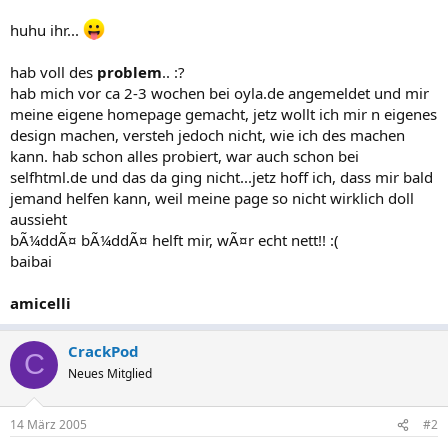
huhu ihr...
hab voll des
problem
.. :?
hab mich vor ca 2-3 wochen bei oyla.de angemeldet und mir
meine eigene homepage gemacht, jetz wollt ich mir n eigenes
design machen, versteh jedoch nicht, wie ich des machen
kann. hab schon alles probiert, war auch schon bei
selfhtml.de und das da ging nicht...jetz hoff ich, dass mir bald
jemand helfen kann, weil meine page so nicht wirklich doll
aussieht
bÃ¼ddÃ¤ bÃ¼ddÃ¤ helft mir, wÃ¤r echt nett!! :(
baibai
amicelli
CrackPod
C
Neues Mitglied
14 März 2005
#2