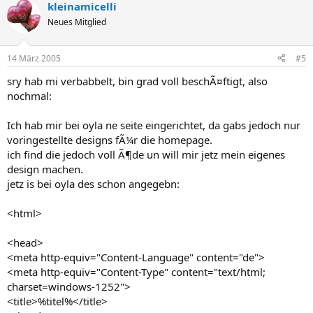
kleinamicelli
Neues Mitglied
14 März 2005
#5
sry hab mi verbabbelt, bin grad voll beschÃ¤ftigt, also
nochmal:
Ich hab mir bei oyla ne seite eingerichtet, da gabs jedoch nur
voringestellte designs fÃ¼r die homepage.
ich find die jedoch voll Ã¶de un will mir jetz mein eigenes
design machen.
jetz is bei oyla des schon angegebn:
<html>
<head>
<meta http-equiv="Content-Language" content="de">
<meta http-equiv="Content-Type" content="text/html;
charset=windows-1252">
<title>%titel%</title>