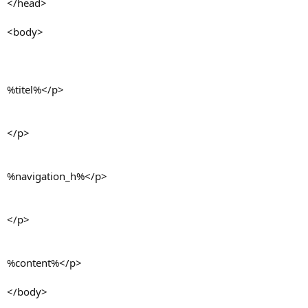
</head>
<body>
%titel%</p>
</p>
%navigation_h%</p>
</p>
%content%</p>
</body>