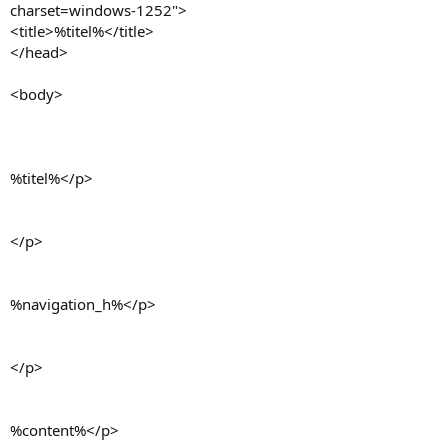
charset=windows-1252">
<title>%titel%</title>
</head>
<body>
%titel%</p>
</p>
%navigation_h%</p>
</p>
%content%</p>