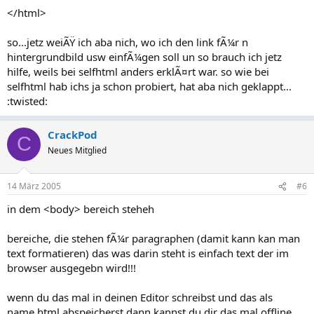
</html>
so...jetz weiÃŸ ich aba nich, wo ich den link fÃ¼r n
hintergrundbild usw einfÃ¼gen soll un so brauch ich jetz
hilfe, weils bei selfhtml anders erklÃ¤rt war. so wie bei
selfhtml hab ichs ja schon probiert, hat aba nich geklappt...
:twisted:
CrackPod
C
Neues Mitglied
14 März 2005
#6
in dem <body> bereich steheh
bereiche, die stehen fÃ¼r paragraphen (damit kann kan man
text formatieren) das was darin steht is einfach text der im
browser ausgegebn wird!!!
wenn du das mal in deinen Editor schreibst und das als
name.html abspeicherst dann kannst du dir das mal offline