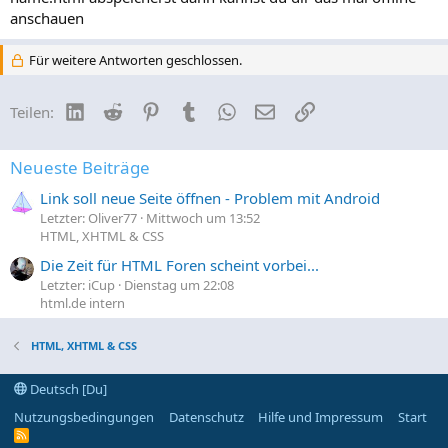
anschauen
Für weitere Antworten geschlossen.
LinkedIn
Reddit
Pinterest
Tumblr
WhatsApp
E-Mail
Link
Teilen:
Neueste Beiträge
Link soll neue Seite öffnen - Problem mit Android
Letzter: Oliver77
Mittwoch um 13:52
HTML, XHTML & CSS
Die Zeit für HTML Foren scheint vorbei...
Letzter: iCup
Dienstag um 22:08
html.de intern
HTML, XHTML & CSS
Deutsch [Du]
Nutzungsbedingungen
Datenschutz
Hilfe und Impressum
Start
R
S