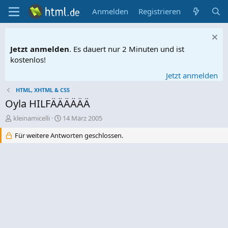
Anmelden
Registrieren
Jetzt anmelden
. Es dauert nur 2 Minuten und ist
kostenlos!
Jetzt anmelden
HTML, XHTML & CSS
Oyla HILFÄÄÄÄÄÄ
E
E
kleinamicelli
14 März 2005
r
r
Für weitere Antworten geschlossen.
s
s
t
t
e
e
l
l
l
l
e
t
r
a
m