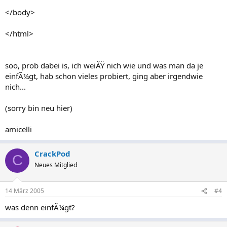
</body>
</html>
soo, prob dabei is, ich weiÃŸ nich wie und was man da je
einfÃ¼gt, hab schon vieles probiert, ging aber irgendwie
nich...
(sorry bin neu hier)
amicelli
CrackPod
C
Neues Mitglied
14 März 2005
#4
was denn einfÃ¼gt?