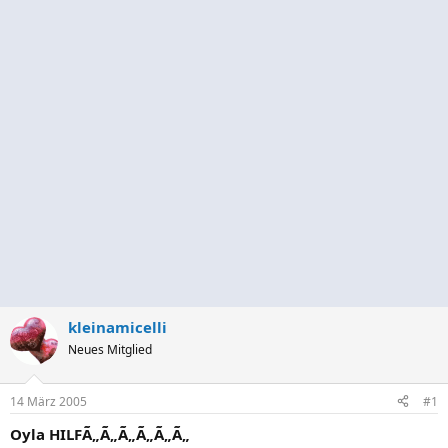
kleinamicelli
Neues Mitglied
14 März 2005
#1
Oyla HILFÃ„Ã„Ã„Ã„Ã„Ã„