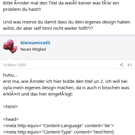
Bitte Ã¤nder mal den Titel da weiÃŸ keiner was fÃ¼r ein
problem du hast!!!
Und was meinst du damit dass du dein eigenes design haben
willst, dir aber self html nicht weiter hilft???
kleinamicelli
Neues Mitglied
14 März 2005
#3
huhu...
erst ma, wie Ã¤nder ich hier bidde den titel un 2. ich will bei
oyla mein eigenes design machen, da is auch n bisschen was
erklÃ¤rt und das hier eingefÃ¼gt:
<html>
<head>
<meta http-equiv="Content-Language" content="de">
<meta http-equiv="Content-Type" content="text/html;