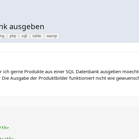
ank ausgeben
mg
php
sqli
table
wamp
her ich gerne Produkte aus einer SQL Datenbank ausgeben moecht
 Die Ausgabe der Produktbilder funktioniert nicht wie gewuensch
/
th
>
r
</
th
>