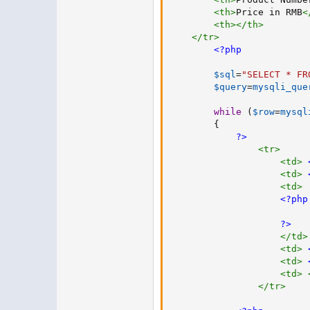
<
th
>
Price in RMB
<
<
th
>
</
th
>
</
tr
>
<?php
$sql
=
"SELECT * FR
$query
=
mysqli_que
while
(
$row
=
mysql
{
?>
<
tr
>
<
td
>
<
td
>
<
td
>
<?php
?>
</
td
>
<
td
>
<
td
>
<
td
>
</
tr
>