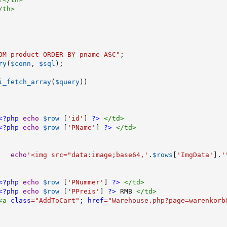
/
th
>
OM product ORDER BY pname ASC"
;
ry
(
$conn
,
$sql
)
;
i_fetch_array
(
$query
)
)
<?php
echo
$row
[
'id'
]
?>
</
td
>
<?php
echo
$row
[
'PName'
]
?>
</
td
>
echo
'<img src="data:image;base64,'
.
$rows
[
'ImgData'
]
.
'
<?php
echo
$row
[
'PNummer'
]
?>
</
td
>
<?php
echo
$row
[
'PPreis'
]
?>
 RMB 
</
td
>
<
a
class
=
"
AddToCart
"
;
href
=
"
Warehouse.php?page=warenkorb