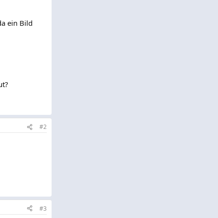
a ein Bild
ut?
#2
#3