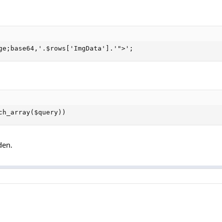
ge;base64,'.$rows['ImgData'].'">';
ch_array($query))
den.