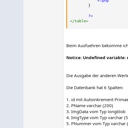
<?php
}
?>
</
table
>
Beim Ausfuehren bekomme ich
Notice: Undefined variable
Die Ausgabe der anderen Werte
Die Datenbank hat 6 Spalten:
1. id mit Autoinkrement Primae
2. PName varchar (200)
3. ImgData vom Typ longblob
4. ImgType vom Typ varchar (5
5. PNummer vom Typ varchar 