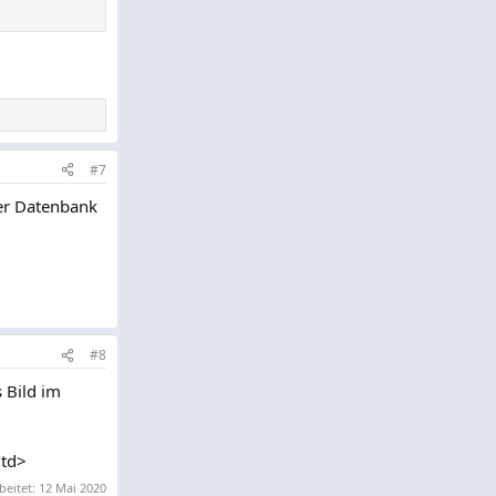
#7
er Datenbank
#8
 Bild im
/td>
beitet:
12 Mai 2020