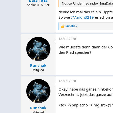
basti1012
Notice: Undefined index: ImgDat
Senior HTML'ler
denke ich mal das es ein Tippf
So wie
@Aaron3219
es schon a
Runshak
R
e
a
12 Mai 2020
k
t
Wie muesste denn dann der Cod
i
den Pfad speicher?
o
n
e
n
Runshak
:
Mitglied
12 Mai 2020
Okay, habe das ganze hinbekom
Verzeichnis. Jetzt das ganze auf
<td> <?php echo "<img src={$r
Runshak
Mitglied