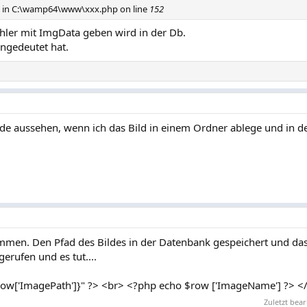
a in C:\wamp64\www\xxx.php on line
152
ehler mit ImgData geben wird in der Db.
ngedeutet hat.
e aussehen, wenn ich das Bild in einem Ordner ablege und in d
men. Den Pfad des Bildes in der Datenbank gespeichert und das
gerufen und es tut....
ow['ImagePath']}" ?> <br> <?php echo $row ['ImageName'] ?> <
Zuletzt bear