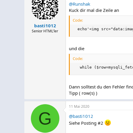
@Runshak
Kuck dir mal die Zeile an
Code:
basti1012
  echo'<img src="data:ima
Senior HTML'ler
und die
Code:
   while ($row=mysqli_fet
Dann solltest du den Fehler fin
Tipp ( row(s) )
11 Mai 2020
G
@basti1012
Siehe Posting #2