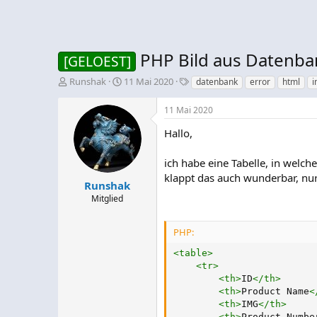
PHP Bild aus Datenb
[GELOEST]
E
E
S
Runshak
11 Mai 2020
datenbank
error
html
i
r
r
c
s
s
h
11 Mai 2020
t
t
l
e
e
a
Hallo,
l
l
g
l
l
w
ich habe eine Tabelle, in welc
e
t
o
klappt das auch wunderbar, nur
r
a
r
Runshak
m
t
Mitglied
e
PHP:
<
table
>
<
tr
>
<
th
>
ID
</
th
>
<
th
>
Product Name
<
<
th
>
IMG
</
th
>
<
th
>
Product Numbe