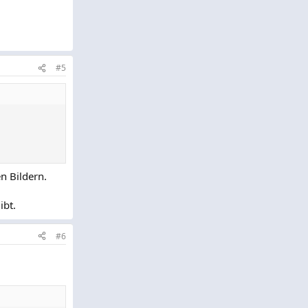
#5
n Bildern.
ibt.
#6