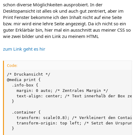
schon diverse Möglichkeiten ausprobiert. In der
Desktopansicht ist alles ok und auch gut zentriert, aber im
Print Fenster bekomme ich den Inhalt nicht auf eine Seite
bzw. mir wird eine lehre Seite angezeigt. Da ich nicht so ein
guter Erklärbär bin, hier mal ein ausschnitt aus meiner CSS so
wie zwei bilder und ein Link zu meinem HTML
zum Link geht es hir
Code:
/* Druckansicht */

@media print {

  .info-box {

    margin: 0 auto; /* Zentrales Margin */

    text-align: center; /* Text innerhalb der Box zen
  }

  .container {

    transform: scale(0.8); /* Verkleinert den Contain
    transform-origin: top left; /* Setzt den Ursprung
  }
