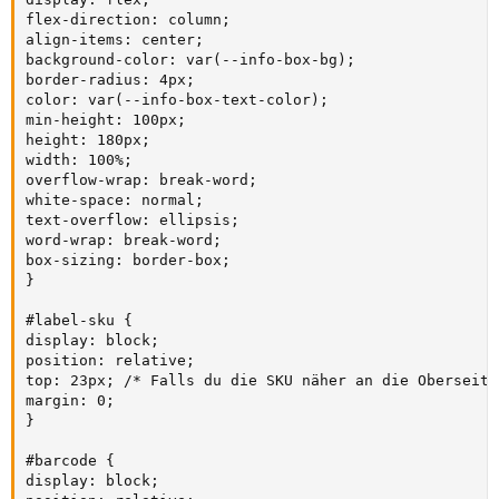
flex-direction: column;

align-items: center;

background-color: var(--info-box-bg);

border-radius: 4px;

color: var(--info-box-text-color);

min-height: 100px;

height: 180px;

width: 100%;

overflow-wrap: break-word;

white-space: normal;

text-overflow: ellipsis;

word-wrap: break-word;

box-sizing: border-box;

}

#label-sku {

display: block;

position: relative;

top: 23px; /* Falls du die SKU näher an die Oberseite
margin: 0;

}

#barcode {

display: block;
