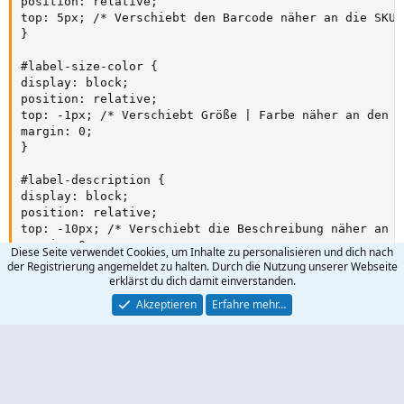
position: relative;

top: 5px; /* Verschiebt den Barcode näher an die SKU *
}

#label-size-color {

display: block;

position: relative;

top: -1px; /* Verschiebt Größe | Farbe näher an den B
margin: 0;

}

#label-description {

display: block;

position: relative;

top: -10px; /* Verschiebt die Beschreibung näher an G
margin: 0;

Diese Seite verwendet Cookies, um Inhalte zu personalisieren und dich nach
}

der Registrierung angemeldet zu halten. Durch die Nutzung unserer Webseite
erklärst du dich damit einverstanden.
.info-box {

Akzeptieren
Erfahre mehr…
display: flex;

flex-direction: column;

gap: 2px; /* Minimaler Abstand zwischen den Elementen 
line-height: 1;

}
