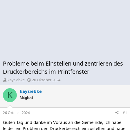
Probleme beim Einstellen und zentrieren des
Druckerbereichs im Printfenster
E
E
kaysiebke
26 Oktober 2024
r
r
s
s
kaysiebke
K
t
t
Mitglied
e
e
l
l
l
l
26 Oktober 2024
#1
e
t
r
a
Guten Tag und danke im Voraus an die Gemeinde, ich habe
m
leider ein Problem den Druckerbereich einzustellen und habe