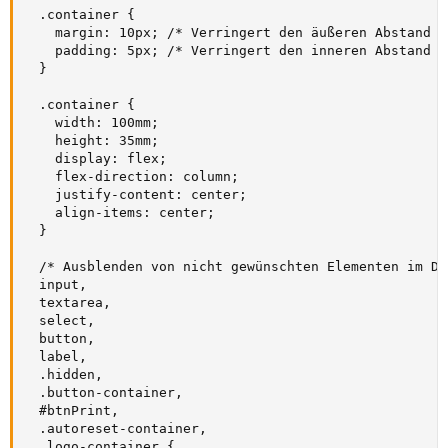
  .container {

    margin: 10px; /* Verringert den äußeren Abstand */
    padding: 5px; /* Verringert den inneren Abstand */
  }

  .container {

    width: 100mm;

    height: 35mm;

    display: flex;

    flex-direction: column;

    justify-content: center;

    align-items: center;

  }

  /* Ausblenden von nicht gewünschten Elementen im Dru
  input,

  textarea,

  select,

  button,

  label,

  .hidden,

  .button-container,

  #btnPrint,

  .autoreset-container,

  .logo-container {
