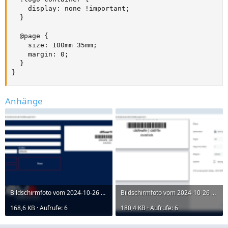
    display: none !important;

  }

  @page {

    size: 100mm 35mm;

    margin: 0;

  }

}
Anhänge
Bildschirmfoto vom 2024-10-26 19-34-55.png
Bildschirmfoto vom 2024-10-26 19-35-03.png
168,6 KB · Aufrufe: 6
180,4 KB · Aufrufe: 6