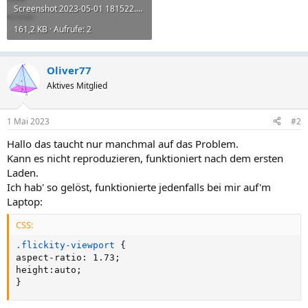
Screenshot 2023-05-01 181522.png
161,2 KB · Aufrufe: 2
Oliver77
Aktives Mitglied
1 Mai 2023
#2
Hallo das taucht nur manchmal auf das Problem.
Kann es nicht reproduzieren, funktioniert nach dem ersten
Laden.
Ich hab' so gelöst, funktionierte jedenfalls bei mir auf'm
Laptop:
CSS:
.flickity-viewport
{
aspect-ratio
:
 1.73
;
height
:
auto
;
}