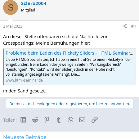
Sclero2004
S
Mitglied
2 Mai 2023
#4
An dieser Stelle offenbaren sich die Nachteile von
Crosspostings: Meine Bemühungen hier:
Probleme beim Laden des Flickety Sliders - HTML-Seminar.de - Forum für HTML, CSS und PHP
Liebe HTML-Spezialisten, Ich habe in eine html-Seite einen Flickety-Slider
eingebunden. Beim Laden der jeweiligen Seiten: "Wirkungsbereich",
"Leistungen", "Kontakt" wird der Slider jedoch in der Höhe nicht
vollständig angezeigt (siehe Anhang). Die…
www.html-seminar.de
in den Sand gesetzt.
Du musst dich einloggen oder registrieren, um hier zu antworten.
LinkedIn
Reddit
Pinterest
Tumblr
WhatsApp
E-Mail
Link
Teilen:
Neueste Beiträge