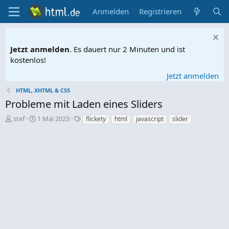
Anmelden
Registrieren
Jetzt anmelden
. Es dauert nur 2 Minuten und ist
kostenlos!
Jetzt anmelden
HTML, XHTML & CSS
Probleme mit Laden eines Sliders
E
E
S
stef
1 Mai 2023
flickety
html
javascript
slider
r
r
c
s
s
h
t
t
l
e
e
a
l
l
g
l
l
w
e
t
o
r
a
r
m
t
e