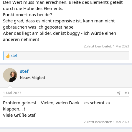
Den Wert muss man errechnen. Breite des Elements geteilt
durch die Höhe des Elements.
Funktioniert das bei dir?
Sehe grad, dass es nicht responsive ist, kann man nicht
gebrauchen was ich gepostet habe.
Aber das liegt am Slider, der ist buggy - ich würde einen
anderen nehmen!
Zuletzt bearbeitet:
1 Mai 2023
stef
R
e
a
stef
k
t
Neues Mitglied
i
o
n
1 Mai 2023
#3
e
n
Problem geloest... Vielen, vielen Dank... es scheint zu
:
klappen... !
Viele Grüße Stef
Zuletzt bearbeitet:
1 Mai 2023