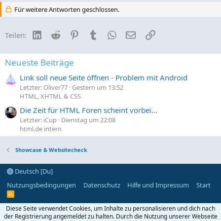
Für weitere Antworten geschlossen.
LinkedIn
Reddit
Pinterest
Tumblr
WhatsApp
E-Mail
Link
Teilen:
Neueste Beiträge
Link soll neue Seite öffnen - Problem mit Android
Letzter: Oliver77
Gestern um 13:52
HTML, XHTML & CSS
Die Zeit für HTML Foren scheint vorbei...
Letzter: iCup
Dienstag um 22:08
html.de intern
Showcase & Websitecheck
Deutsch [Du]
Nutzungsbedingungen
Datenschutz
Hilfe und Impressum
Start
R
S
S
Diese Seite verwendet Cookies, um Inhalte zu personalisieren und dich nach
der Registrierung angemeldet zu halten. Durch die Nutzung unserer Webseite