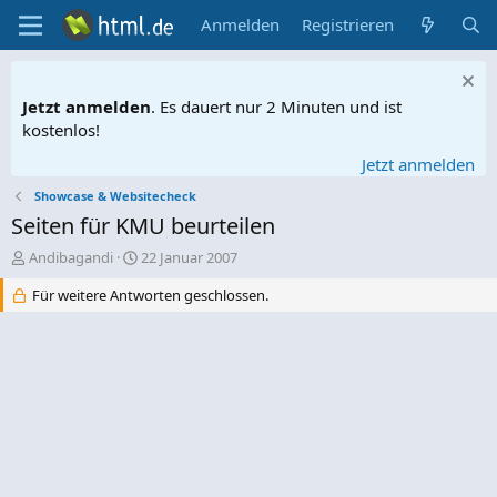
Anmelden
Registrieren
Jetzt anmelden
. Es dauert nur 2 Minuten und ist
kostenlos!
Jetzt anmelden
Showcase & Websitecheck
Seiten für KMU beurteilen
E
E
Andibagandi
22 Januar 2007
r
r
Für weitere Antworten geschlossen.
s
s
t
t
e
e
l
l
l
l
e
t
r
a
m