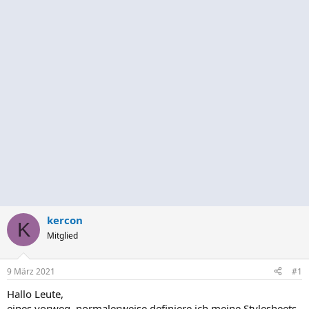
kercon
K
Mitglied
9 März 2021
#1
Hallo Leute,
eines vorweg, normalerweise definiere ich meine Stylesheets