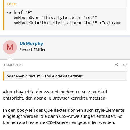
Code:
<a href="#"

   onMouseOver="this.style.color='red'"

   onMouseOut="this.style.color='blue'" >Text</a>
MrMurphy
M
Senior HTML'ler
9 März 2021
#3
oder eben direkt im HTML-Code des Artikels
Alter Ebay-Trick, der zwar nicht dem HTML-Standard
entspricht, den aber alle Browser korrekt umsetzen:
In den body-Teil des Quelltextes können auch style-Elemente
eingefügt werden, die dann CSS-Anweisungen enthalten. So
können auch externe CSS-Dateien eingebunden werden.