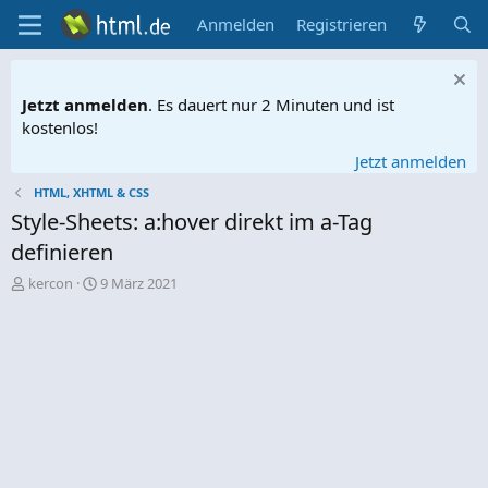
Anmelden
Registrieren
Jetzt anmelden
. Es dauert nur 2 Minuten und ist
kostenlos!
Jetzt anmelden
HTML, XHTML & CSS
Style-Sheets: a:hover direkt im a-Tag
definieren
E
E
kercon
9 März 2021
r
r
s
s
t
t
e
e
l
l
l
l
e
t
r
a
m