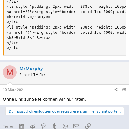
</li>

<li style="padding: 2px; width: 238px; height: 165px;
<a href="#"><img style="border: solid 1px #000; width
<h3>Bild 2</h3></a>

</li>

<li style="padding: 2px; width: 238px; height: 165px;
<a href="#"><img style="border: solid 1px #000; width
<h3>Bild 3</h3></a>

</li>

</ul>
MrMurphy
M
Senior HTML'ler
10 März 2021
#5
Ohne Link zur Seite können wir nur raten.
Du musst dich einloggen oder registrieren, um hier zu antworten.
LinkedIn
Reddit
Pinterest
Tumblr
WhatsApp
E-Mail
Link
Teilen: