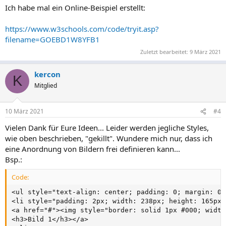
Ich habe mal ein Online-Beispiel erstellt:
https://www.w3schools.com/code/tryit.asp?
filename=GOEBD1W8YFB1
Zuletzt bearbeitet:
9 März 2021
kercon
K
Mitglied
10 März 2021
#4
Vielen Dank für Eure Ideen... Leider werden jegliche Styles,
wie oben beschrieben, "gekillt". Wundere mich nur, dass ich
eine Anordnung von Bildern frei definieren kann...
Bsp.:
Code:
<ul style="text-align: center; padding: 0; margin: 0;
<li style="padding: 2px; width: 238px; height: 165px;
<a href="#"><img style="border: solid 1px #000; width
<h3>Bild 1</h3></a>
