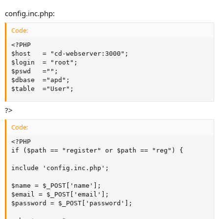
config.inc.php:
Code:
<?PHP

$host 	= "cd-webserver:3000";

$login 	= "root";

$pswd	="";

$dbase	="apd";

$table	="User";
?>
Code:
<?PHP

if ($path == "register" or $path == "reg") {

include 'config.inc.php';

$name = $_POST['name'];

$email = $_POST['email'];

$password = $_POST['password'];
