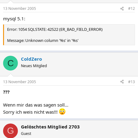
13 November 2005
#12
mysql 5.1:
Error: 1054 SQLSTATE: 42S22 (ER_BAD_FIELD_ERROR)
Message: Unknown column '%s' in '%s'
ColdZero
C
Neues Mitglied
13 November 2005
#13
???
Wenn mir das was sagen soll...
Sorry ich weis nicht was!!!
Gelöschtes Mitglied 2703
G
Guest