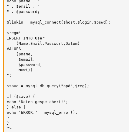
echo $name . "

" . $email . "

" . $password;

$linkin = mysql_connect($host,$login,$pswd);

$reg="

INSERT INTO User

    (Name,Email,Passwort,Datum)

VALUES

    ($name,

     $email,

     $password,

     NOW())

";

$save = mysql_db_query("apd",$reg);

if ($save) {

echo "Daten gespeichert!";

} else {

echo "ERROR:" . mysql_error();

}

}

?>