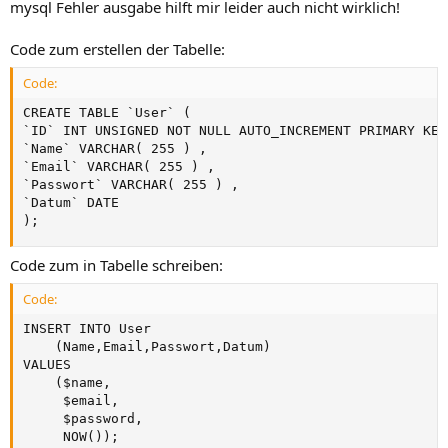
mysql Fehler ausgabe hilft mir leider auch nicht wirklich!
Code zum erstellen der Tabelle:
Code:
CREATE TABLE `User` (

`ID` INT UNSIGNED NOT NULL AUTO_INCREMENT PRIMARY KEY 
`Name` VARCHAR( 255 ) ,

`Email` VARCHAR( 255 ) ,

`Passwort` VARCHAR( 255 ) ,

`Datum` DATE

);
Code zum in Tabelle schreiben:
Code:
INSERT INTO User

    (Name,Email,Passwort,Datum)

VALUES

    ($name,

     $email,

     $password,

     NOW());