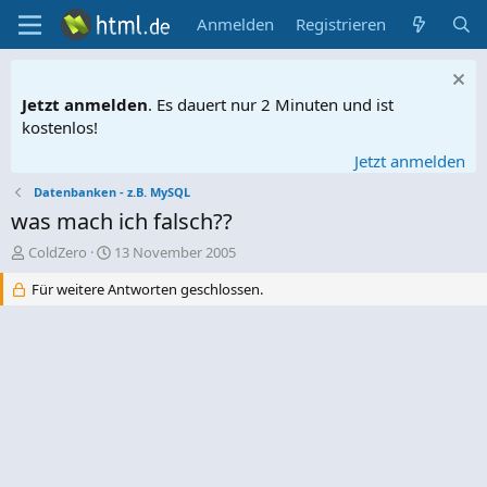
Anmelden
Registrieren
Jetzt anmelden
. Es dauert nur 2 Minuten und ist
kostenlos!
Jetzt anmelden
Datenbanken - z.B. MySQL
was mach ich falsch??
E
E
ColdZero
13 November 2005
r
r
Für weitere Antworten geschlossen.
s
s
t
t
e
e
l
l
l
l
e
t
r
a
m