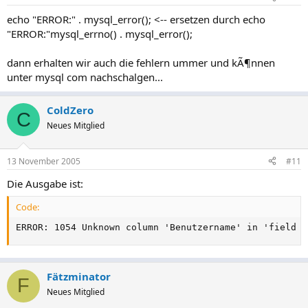
echo "ERROR:" . mysql_error(); <-- ersetzen durch echo
"ERROR:"mysql_errno() . mysql_error();
dann erhalten wir auch die fehlern ummer und kÃ¶nnen
unter mysql com nachschalgen...
ColdZero
C
Neues Mitglied
13 November 2005
#11
Die Ausgabe ist:
Code:
ERROR: 1054 Unknown column 'Benutzername' in 'field l
Fätzminator
F
Neues Mitglied