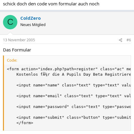
schick doch den code vom formular auch noch
ColdZero
C
Neues Mitglied
13 November 2005
#6
Das Formular
Code:
<form action="index.php?path=register" class="ac" met
	Kostenlos fÃ¼r die A Pupils Day Beta Registrieren:

	<input name="name" class="text" type="text" value="Benutzername" size="36" maxlength="50">

	<input name="email" class="text" type="text" value="eMail" size="36" maxlength="100">

	<input name="password" class="text" type="password" value="Kennwort" size="36" maxlength="999">

	<input name="submit" class="button" type="submit" value="Registrieren">

	</form>