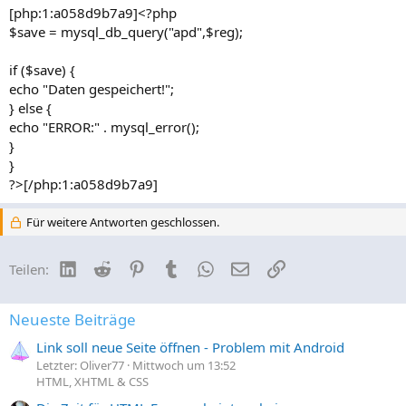
[php:1:a058d9b7a9]<?php
$save = mysql_db_query("apd",$reg);
if ($save) {
echo "Daten gespeichert!";
} else {
echo "ERROR:" . mysql_error();
}
}
?>[/php:1:a058d9b7a9]
Für weitere Antworten geschlossen.
LinkedIn
Reddit
Pinterest
Tumblr
WhatsApp
E-Mail
Link
Teilen:
Neueste Beiträge
Link soll neue Seite öffnen - Problem mit Android
Letzter: Oliver77
Mittwoch um 13:52
HTML, XHTML & CSS