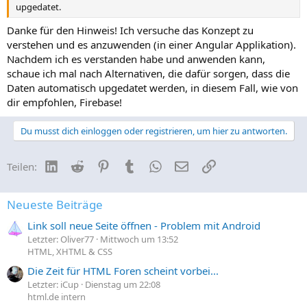
upgedatet.
Danke für den Hinweis! Ich versuche das Konzept zu
verstehen und es anzuwenden (in einer Angular Applikation).
Nachdem ich es verstanden habe und anwenden kann,
schaue ich mal nach Alternativen, die dafür sorgen, dass die
Daten automatisch upgedatet werden, in diesem Fall, wie von
dir empfohlen, Firebase!
Du musst dich einloggen oder registrieren, um hier zu antworten.
LinkedIn
Reddit
Pinterest
Tumblr
WhatsApp
E-Mail
Link
Teilen:
Neueste Beiträge
Link soll neue Seite öffnen - Problem mit Android
Letzter: Oliver77
Mittwoch um 13:52
HTML, XHTML & CSS
Die Zeit für HTML Foren scheint vorbei...
Letzter: iCup
Dienstag um 22:08
html.de intern