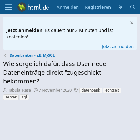
Anmelden
Registrieren
Jetzt anmelden
. Es dauert nur 2 Minuten und ist
kostenlos!
Jetzt anmelden
Datenbanken - z.B. MySQL
Wie sorge ich dafür, dass User neue
Dateneinträge direkt "zugeschickt"
bekommen?
E
E
S
Tabula_Rasa
7 November 2020
datenbank
echtzeit
r
r
c
server
sql
s
s
h
t
t
l
e
e
a
l
l
g
l
l
w
e
t
o
r
a
r