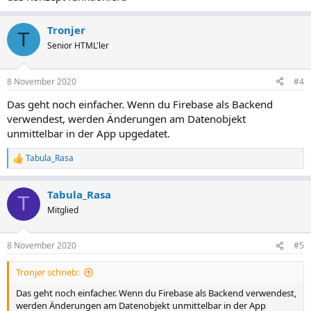
Tronjer
T
Senior HTML'ler
8 November 2020
#4
Das geht noch einfacher. Wenn du Firebase als Backend
verwendest, werden Änderungen am Datenobjekt
unmittelbar in der App upgedatet.
Tabula_Rasa
R
e
a
Tabula_Rasa
k
T
t
Mitglied
i
o
n
8 November 2020
#5
e
n
Tronjer schrieb:
:
Das geht noch einfacher. Wenn du Firebase als Backend verwendest,
werden Änderungen am Datenobjekt unmittelbar in der App