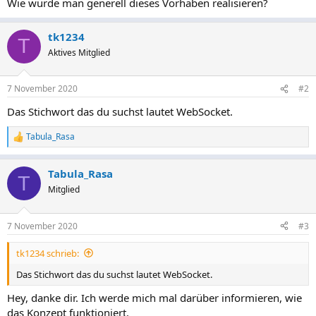
Wie würde man generell dieses Vorhaben realisieren?
tk1234
T
Aktives Mitglied
7 November 2020
#2
Das Stichwort das du suchst lautet WebSocket.
Tabula_Rasa
R
e
a
Tabula_Rasa
k
T
t
Mitglied
i
o
n
7 November 2020
#3
e
n
tk1234 schrieb:
:
Das Stichwort das du suchst lautet WebSocket.
Hey, danke dir. Ich werde mich mal darüber informieren, wie
das Konzept funktioniert.