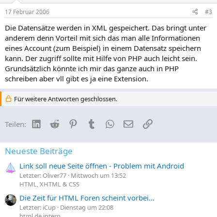
17 Februar 2006
#3
Die Datensätze werden in XML gespeichert. Das bringt unter
anderem denn Vorteil mit sich das man alle Informationen
eines Account (zum Beispiel) in einem Datensatz speichern
kann. Der zugriff sollte mit Hilfe von PHP auch leicht sein.
Grundsätzlich könnte ich mir das ganze auch in PHP
schreiben aber vll gibt es ja eine Extension.
Für weitere Antworten geschlossen.
LinkedIn
Reddit
Pinterest
Tumblr
WhatsApp
E-Mail
Link
Teilen:
Neueste Beiträge
Link soll neue Seite öffnen - Problem mit Android
Letzter: Oliver77
Mittwoch um 13:52
HTML, XHTML & CSS
Die Zeit für HTML Foren scheint vorbei...
Letzter: iCup
Dienstag um 22:08
html.de intern