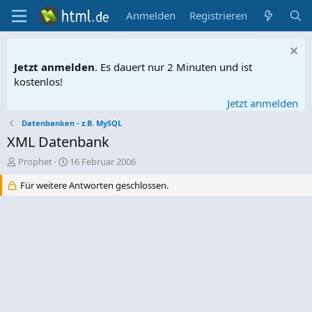
Anmelden
Registrieren
Jetzt anmelden
. Es dauert nur 2 Minuten und ist
kostenlos!
Jetzt anmelden
Datenbanken - z.B. MySQL
XML Datenbank
E
E
Prophet
16 Februar 2006
r
r
Für weitere Antworten geschlossen.
s
s
t
t
e
e
l
l
l
l
e
t
r
a
m