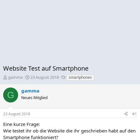
Website Test auf Smartphone
E
E
S
gamma
23 August 2018
smartphones
r
r
c
s
s
h
gamma
G
t
t
l
Neues Mitglied
e
e
a
l
l
g
l
l
w
23 August 2018
#1
e
t
o
r
a
r
Eine kurze Frage:
m
t
Wie testet ihr ob die Website die ihr geschrieben habt auf den
e
Smartphone funktioniert?