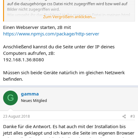
auf die dazugehörige css Datei nicht zugegriffen wird bzw weil auf
Bilder nicht zugegriffen wird.
Wie umgeht ihr das Problem? Habe meine css Datei in meinen html
Zum Vergrößern anklicken....
Code kopiert aber auf die Bilder wird natürlich immer noch nicht
zugegriffen.
Einen Webserver starten, zB mit
Ich benutze Android als Betriebssystem falls das wichtig ist.
https://www.npmjs.com/package/http-server
Danke schon mal für eure Antworten.
Anschließend kannst du die Seite unter der IP deines
Computers aufrufen, zB:
192.168.1.36:8080
Müssen sich beide Geräte natürlich im gleichen Netzwerk
befinden.
gamma
G
Neues Mitglied
23 August 2018
#3
Danke für die Antwort. Es hat auch mit der Installation bis
jetzt alles geklappt und ich kann die Seite im eigenen Browser