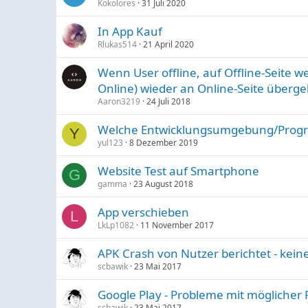
Kokolores
31 Juli 2020
In App Kauf
Rlukas514
21 April 2020
Wenn User offline, auf Offline-Seite 
Online) wieder an Online-Seite überg
Aaron3219
24 Juli 2018
Welche Entwicklungsumgebung/Progra
Y
yul123
8 Dezember 2019
Website Test auf Smartphone
G
gamma
23 August 2018
App verschieben
L
LkLp1082
11 November 2017
APK Crash von Nutzer berichtet - kein
scbawik
23 Mai 2017
Google Play - Probleme mit möglicher 
scbawik
23 Mai 2017