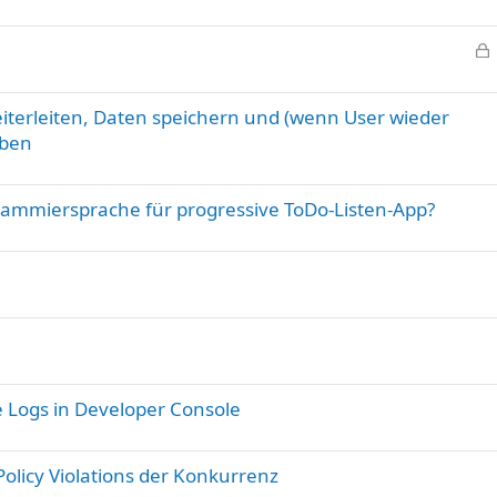
e
s
e
e
s
r
weiterleiten, Daten speichern und (wenn User wieder
r
eben
e
t
r
r
mmiersprache für progressive ToDo-Listen-App?
t
e Logs in Developer Console
Policy Violations der Konkurrenz