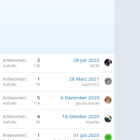
Antworten
2
28 Juli 2022
Aufrufe
17K
NCM
Antworten
1
28 März 2021
Aufrufe
7K
basti1012
Antworten
5
6 Dezember 2020
Aufrufe
11K
Jascha Vossel
Antworten
4
18 Oktober 2020
Aufrufe
7K
muecke
G
Antworten
1
31 Juli 2020
G