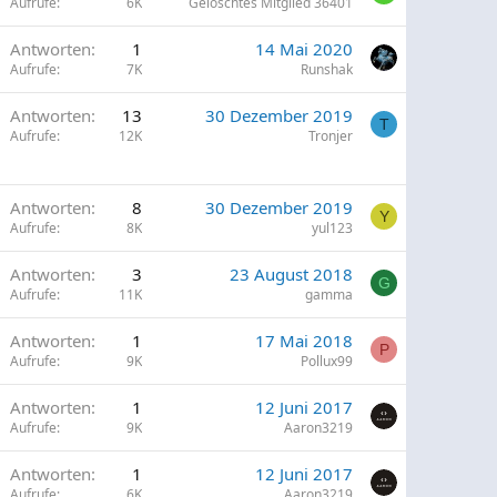
Aufrufe
6K
Gelöschtes Mitglied 36401
G
Antworten
1
14 Mai 2020
p
Aufrufe
7K
Runshak
Antworten
13
30 Dezember 2019
p
T
Aufrufe
12K
Tronjer
Antworten
8
30 Dezember 2019
Y
Aufrufe
8K
yul123
Antworten
3
23 August 2018
G
Aufrufe
11K
gamma
Antworten
1
17 Mai 2018
P
Aufrufe
9K
Pollux99
Antworten
1
12 Juni 2017
Aufrufe
9K
Aaron3219
Antworten
1
12 Juni 2017
Aufrufe
6K
Aaron3219